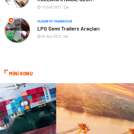
Plastik
Hediyelik Eşya
10 Şub 2021, Çar
Ambalaj
Eğlence
ULAŞIM VE TAŞIMACILIK
LPG Semi Trailers Araçları
Pazarlama
Kiralama Servisleri
06 Ara 2022, Sal
Kültür
Telekomünikasyon
Grafik Tasarım
Nakliyat
MİNİ KONU
Alüminyum
Markalar
Bilişim
televizyon
Bebek Giyim
Dernekler ve Birlikler
çiçek
İnternet