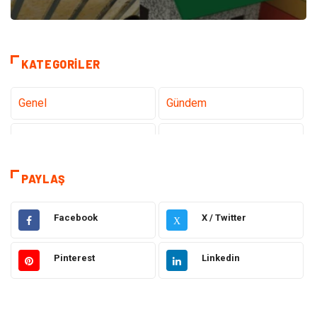
KATEGORILER
Genel
Gündem
Teknoloji
Sağlık
Tanıtıcı Reklam
Gıda
PAYLAŞ
Elektrik Elektronik
Makine
Facebook
X / Twitter
X
Otomotiv
Ulaşım ve Taşımacılık
Pinterest
Linkedin
Dekorasyon
Hukuk