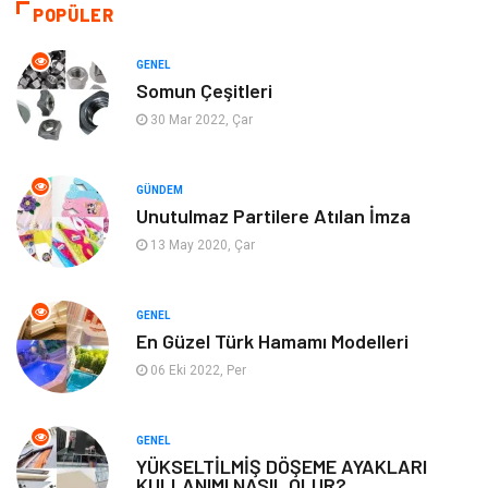
Giyim
Yapı İnşaat
POPÜLER
Eğitim & Kariyer
Bilgisayar ve Yazılım
GENEL
Somun Çeşitleri
Alışveriş
Güzellik & Bakım
30 Mar 2022, Çar
Emlak
Hizmet
GÜNDEM
Unutulmaz Partilere Atılan İmza
Organizasyon
Mobilya
13 May 2020, Çar
Tekstil
Bahçe Ev
GENEL
Tatil
Finans & Ekonomi
En Güzel Türk Hamamı Modelleri
06 Eki 2022, Per
Turizm
Maden ve Metal
GENEL
Aksesuar
Eğitim Kurumları
YÜKSELTİLMİŞ DÖŞEME AYAKLARI
KULLANIMI NASIL OLUR?