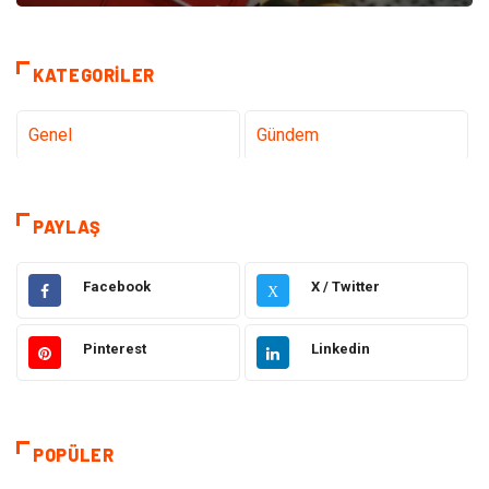
KATEGORILER
Genel
Gündem
Teknoloji
Sağlık
PAYLAŞ
Tanıtıcı Reklam
Gıda
Facebook
X / Twitter
X
Elektrik Elektronik
Makine
Pinterest
Linkedin
Otomotiv
Ulaşım ve Taşımacılık
Dekorasyon
Hukuk
POPÜLER
Giyim
Yapı İnşaat