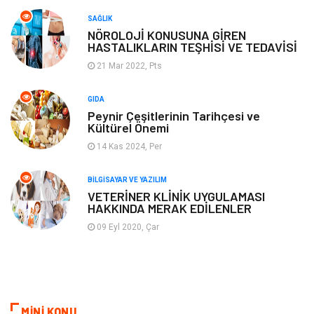
SAĞLIK
Ambalaj
Eğlence
NÖROLOJİ KONUSUNA GİREN
HASTALIKLARIN TEŞHİSİ VE TEDAVİSİ
Pazarlama
Kiralama Servisleri
21 Mar 2022, Pts
Kültür
Telekomünikasyon
GIDA
Peynir Çeşitlerinin Tarihçesi ve
Kültürel Önemi
Grafik Tasarım
Nakliyat
14 Kas 2024, Per
Alüminyum
Markalar
BILGISAYAR VE YAZILIM
VETERİNER KLİNİK UYGULAMASI
HAKKINDA MERAK EDİLENLER
Bilişim
televizyon
09 Eyl 2020, Çar
Bebek Giyim
Dernekler ve Birlikler
çiçek
İnternet
MİNİ KONU