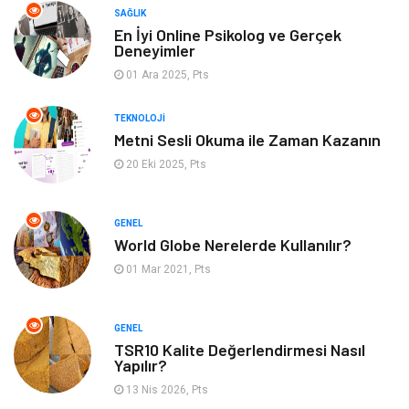
SAĞLIK
Eğitim & Kariyer
Bilgisayar ve Yazılım
En İyi Online Psikolog ve Gerçek
Deneyimler
Alışveriş
Güzellik & Bakım
01 Ara 2025, Pts
TEKNOLOJI
Emlak
Hizmet
Metni Sesli Okuma ile Zaman Kazanın
20 Eki 2025, Pts
Organizasyon
Mobilya
Tekstil
Bahçe Ev
GENEL
World Globe Nerelerde Kullanılır?
Tatil
Finans & Ekonomi
01 Mar 2021, Pts
Turizm
Maden ve Metal
GENEL
TSR10 Kalite Değerlendirmesi Nasıl
Aksesuar
Eğitim Kurumları
Yapılır?
13 Nis 2026, Pts
Plastik
Hediyelik Eşya