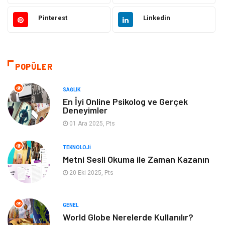
Pinterest
Linkedin
Otomotiv
Ulaşım ve Taşımacılık
Dekorasyon
Hukuk
POPÜLER
Giyim
Yapı İnşaat
SAĞLIK
Eğitim & Kariyer
Bilgisayar ve Yazılım
En İyi Online Psikolog ve Gerçek
Deneyimler
Alışveriş
Güzellik & Bakım
01 Ara 2025, Pts
TEKNOLOJI
Emlak
Hizmet
Metni Sesli Okuma ile Zaman Kazanın
20 Eki 2025, Pts
Organizasyon
Mobilya
Tekstil
Bahçe Ev
GENEL
World Globe Nerelerde Kullanılır?