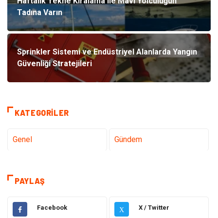
Haftalık Tekne Kiralama ile Mavi Yolculuğun
Tadına Varın
Sprinkler Sistemi ve Endüstriyel Alanlarda Yangın
Güvenliği Stratejileri
KATEGORILER
Genel
Gündem
Teknoloji
Sağlık
PAYLAŞ
Tanıtıcı Reklam
Gıda
Facebook
X / Twitter
X
Elektrik Elektronik
Makine