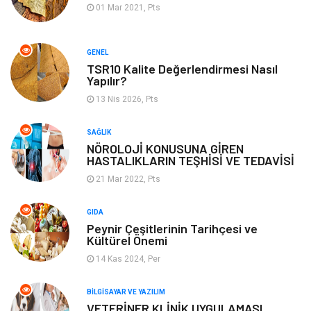
Tatil
Finans & Ekonomi
01 Mar 2021, Pts
Turizm
Maden ve Metal
GENEL
TSR10 Kalite Değerlendirmesi Nasıl
Aksesuar
Eğitim Kurumları
Yapılır?
13 Nis 2026, Pts
Plastik
Hediyelik Eşya
SAĞLIK
Ambalaj
Eğlence
NÖROLOJİ KONUSUNA GİREN
HASTALIKLARIN TEŞHİSİ VE TEDAVİSİ
Pazarlama
Kiralama Servisleri
21 Mar 2022, Pts
Kültür
Telekomünikasyon
GIDA
Peynir Çeşitlerinin Tarihçesi ve
Kültürel Önemi
Grafik Tasarım
Nakliyat
14 Kas 2024, Per
Alüminyum
Markalar
BILGISAYAR VE YAZILIM
VETERİNER KLİNİK UYGULAMASI