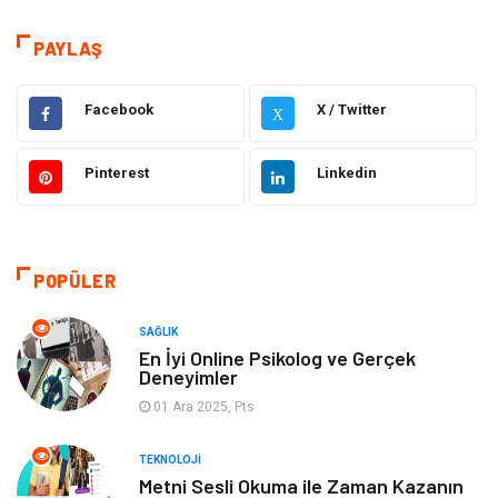
Teknoloji
Sağlık
PAYLAŞ
Tanıtıcı Reklam
Gıda
Facebook
X / Twitter
X
Elektrik Elektronik
Makine
Pinterest
Linkedin
Otomotiv
Ulaşım ve Taşımacılık
Dekorasyon
Hukuk
POPÜLER
Giyim
Yapı İnşaat
SAĞLIK
Eğitim & Kariyer
Bilgisayar ve Yazılım
En İyi Online Psikolog ve Gerçek
Deneyimler
Alışveriş
Güzellik & Bakım
01 Ara 2025, Pts
TEKNOLOJI
Emlak
Hizmet
Metni Sesli Okuma ile Zaman Kazanın