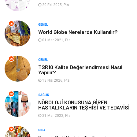
20 Eki 2025, Pts
Organizasyon
Mobilya
Tekstil
Bahçe Ev
GENEL
World Globe Nerelerde Kullanılır?
Tatil
Finans & Ekonomi
01 Mar 2021, Pts
Turizm
Maden ve Metal
GENEL
TSR10 Kalite Değerlendirmesi Nasıl
Aksesuar
Eğitim Kurumları
Yapılır?
13 Nis 2026, Pts
Plastik
Hediyelik Eşya
SAĞLIK
Ambalaj
Eğlence
NÖROLOJİ KONUSUNA GİREN
HASTALIKLARIN TEŞHİSİ VE TEDAVİSİ
Pazarlama
Kiralama Servisleri
21 Mar 2022, Pts
Kültür
Telekomünikasyon
GIDA