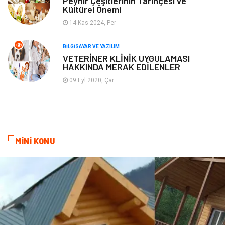
Peynir Çeşitlerinin Tarihçesi ve
Kültürel Önemi
Grafik Tasarım
Nakliyat
14 Kas 2024, Per
Alüminyum
Markalar
BILGISAYAR VE YAZILIM
VETERİNER KLİNİK UYGULAMASI
HAKKINDA MERAK EDİLENLER
Bilişim
televizyon
09 Eyl 2020, Çar
Bebek Giyim
Dernekler ve Birlikler
çiçek
İnternet
MİNİ KONU
Tarım & Hayvancılık
Endüstriyel Ürünler