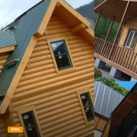
Bilişim
televizyon
Bebek Giyim
Dernekler ve Birlikler
çiçek
İnternet
Tarım & Hayvancılık
Endüstriyel Ürünler
GENEL