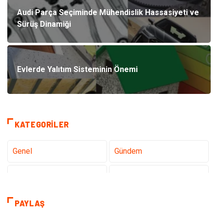
Audi Parça Seçiminde Mühendislik Hassasiyeti ve
Sürüş Dinamiği
Evlerde Yalıtım Sisteminin Önemi
KATEGORILER
Genel
Gündem
Teknoloji
Sağlık
Tanıtıcı Reklam
Gıda
PAYLAŞ