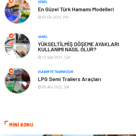
GENEL
Tatil
Finans & Ekonomi
En Güzel Türk Hamamı Modelleri
06 Eki 2022, Per
Turizm
Maden ve Metal
GENEL
Aksesuar
Eğitim Kurumları
YÜKSELTİLMİŞ DÖŞEME AYAKLARI
KULLANIMI NASIL OLUR?
Plastik
Hediyelik Eşya
10 Şub 2021, Çar
Ambalaj
Eğlence
ULAŞIM VE TAŞIMACILIK
LPG Semi Trailers Araçları
Pazarlama
Kiralama Servisleri
06 Ara 2022, Sal
Kültür
Telekomünikasyon
Grafik Tasarım
Nakliyat
MİNİ KONU
Alüminyum
Markalar