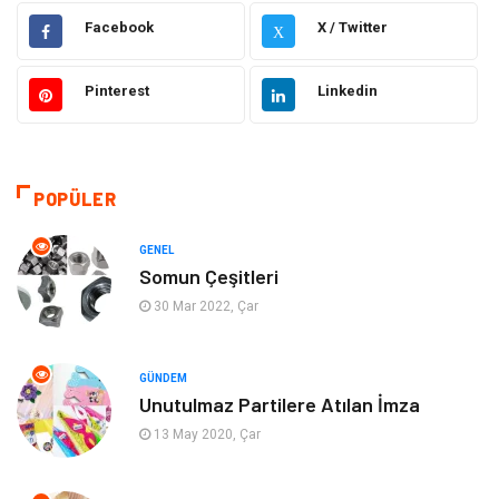
Elektrik Elektronik
Makine
Facebook
X / Twitter
X
Otomotiv
Ulaşım ve Taşımacılık
Pinterest
Linkedin
Dekorasyon
Hukuk
Giyim
Yapı İnşaat
POPÜLER
Eğitim & Kariyer
Bilgisayar ve Yazılım
GENEL
Somun Çeşitleri
Alışveriş
Güzellik & Bakım
30 Mar 2022, Çar
Emlak
Hizmet
GÜNDEM
Unutulmaz Partilere Atılan İmza
Organizasyon
Mobilya
13 May 2020, Çar
Tekstil
Bahçe Ev