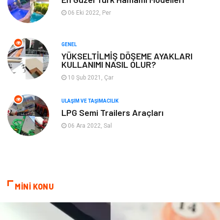
06 Eki 2022, Per
Turizm
Maden ve Metal
GENEL
Aksesuar
Eğitim Kurumları
YÜKSELTİLMİŞ DÖŞEME AYAKLARI
KULLANIMI NASIL OLUR?
Plastik
Hediyelik Eşya
10 Şub 2021, Çar
Ambalaj
Eğlence
ULAŞIM VE TAŞIMACILIK
LPG Semi Trailers Araçları
Pazarlama
Kiralama Servisleri
06 Ara 2022, Sal
Kültür
Telekomünikasyon
Grafik Tasarım
Nakliyat
MİNİ KONU
Alüminyum
Markalar