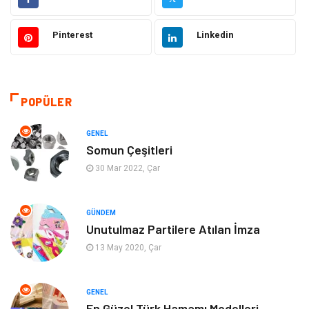
Otomotiv
Ulaşım ve Taşımacılık
Pinterest
Linkedin
Dekorasyon
Hukuk
Giyim
Yapı İnşaat
POPÜLER
Eğitim & Kariyer
Bilgisayar ve Yazılım
GENEL
Somun Çeşitleri
Alışveriş
Güzellik & Bakım
30 Mar 2022, Çar
Emlak
Hizmet
GÜNDEM
Unutulmaz Partilere Atılan İmza
Organizasyon
Mobilya
13 May 2020, Çar
Tekstil
Bahçe Ev
GENEL
Tatil
Finans & Ekonomi
En Güzel Türk Hamamı Modelleri