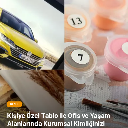
Bilişim
televizyon
Bebek Giyim
Dernekler ve Birlikler
çiçek
İnternet
Tarım & Hayvancılık
Endüstriyel Ürünler
GENEL
Kişiye Özel Tablo ile Ofis ve Yaşam
Alanlarında Kurumsal Kimliğinizi