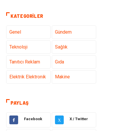
KATEGORILER
Genel
Gündem
Teknoloji
Sağlık
Tanıtıcı Reklam
Gıda
Elektrik Elektronik
Makine
Otomotiv
Ulaşım ve
Taşımacılık
PAYLAŞ
Dekorasyon
Hukuk
Facebook
X / Twitter
X
Giyim
Yapı İnşaat