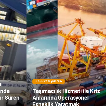
çiçek
İnternet
Tarım &
Endüstriyel
Hayvancılık
Ürünler
ULAŞIM VE TAŞIMACILIK
ı
unda
Taşımacılık Hizmeti ile Kriz
ar Süren
Anlarında Operasyonel
Esneklik Yaratmak