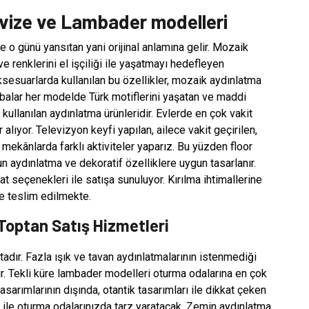
Avize ve Lambader modelleri
le o günü yansıtan yani orijinal anlamına gelir. Mozaik
ve renklerini el işçiliği ile yaşatmayı hedefleyen
aksesuarlarda kullanılan bu özellikler, mozaik aydınlatma
balar her modelde Türk motiflerini yaşatan ve maddi
kullanılan aydınlatma ürünleridir. Evlerde en çok vakit
alıyor. Televizyon keyfi yapılan, ailece vakit geçirilen,
mekânlarda farklı aktiviteler yaparız. Bu yüzden floor
n aydınlatma ve dekoratif özelliklere uygun tasarlanır.
 seçenekleri ile satışa sunuluyor. Kırılma ihtimallerine
se teslim edilmekte.
Toptan Satış Hizmetleri
ır. Fazla ışık ve tavan aydınlatmalarının istenmediği
ilir. Tekli küre lambader modelleri oturma odalarına en çok
asarımlarının dışında, otantik tasarımları ile dikkat çeken
i ile oturma odalarınızda tarz yaratacak. Zemin aydınlatma