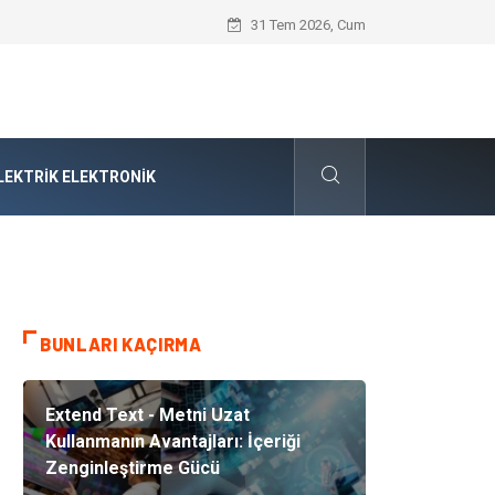
Cybersecurity Solutions (Siber Güvenlik
31 Tem 2026, Cum
LEKTRIK ELEKTRONIK
BUNLARI KAÇIRMA
Extend Text - Metni Uzat
Kullanmanın Avantajları: İçeriği
Zenginleştirme Gücü