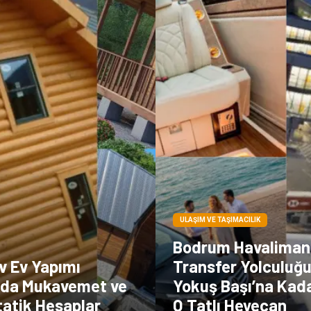
ULAŞIM VE TAŞIMACILIK
Bodrum Havaliman
v Ev Yapımı
Transfer Yolculuğ
nda Mukavemet ve
Yokuş Başı’na Kad
tatik Hesaplar
O Tatlı Heyecan