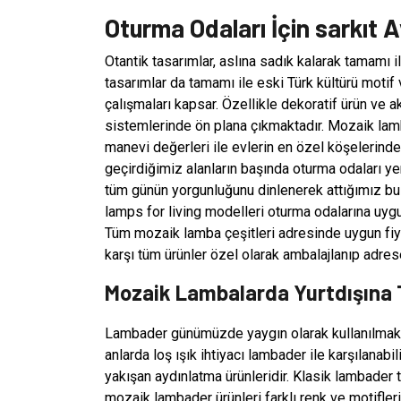
Oturma Odaları İçin sarkıt 
Otantik tasarımlar, aslına sadık kalarak tamamı i
tasarımlar da tamamı ile eski Türk kültürü motif 
çalışmaları kapsar. Özellikle dekoratif ürün ve 
sistemlerinde ön plana çıkmaktadır. Mozaik lam
manevi değerleri ile evlerin en özel köşelerinde 
geçirdiğimiz alanların başında oturma odaları yer 
tüm günün yorgunluğunu dinlenerek attığımız bu 
lamps for living modelleri oturma odalarına uygu
Tüm mozaik lamba çeşitleri adresinde uygun fiyat
karşı tüm ürünler özel olarak ambalajlanıp adre
Mozaik Lambalarda Yurtdışına 
Lambader günümüzde yaygın olarak kullanılmaktad
anlarda loş ışık ihtiyacı lambader ile karşılanab
yakışan aydınlatma ürünleridir. Klasik lambader t
mozaik lambader ürünleri farklı renk ve motifler