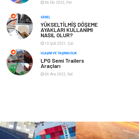
06 Eki 2022, Per
Plastik
Hediyelik Eşya
GENEL
YÜKSELTİLMİŞ DÖŞEME
Ambalaj
Eğlence
AYAKLARI KULLANIMI
NASIL OLUR?
Pazarlama
Kiralama
10 Şub 2021, Çar
Servisleri
ULAŞIM VE TAŞIMACILIK
LPG Semi Trailers
Kültür
Telekomünikasyon
Araçları
06 Ara 2022, Sal
Grafik Tasarım
Nakliyat
Alüminyum
Markalar
Bilişim
televizyon
Bebek Giyim
Dernekler ve
Birlikler