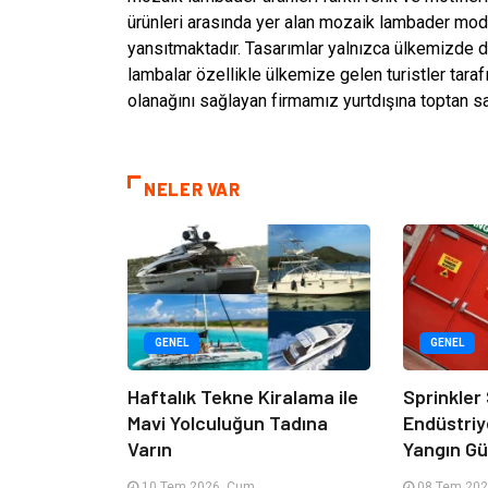
ürünleri arasında yer alan mozaik lambader model
yansıtmaktadır. Tasarımlar yalnızca ülkemizde d
lambalar özellikle ülkemize gelen turistler taraf
olanağını sağlayan firmamız yurtdışına toptan sat
NELER VAR
GENEL
GENEL
Haftalık Tekne Kiralama ile
Sprinkler
Mavi Yolculuğun Tadına
Endüstriy
Varın
Yangın Güv
10 Tem 2026, Cum
08 Tem 202