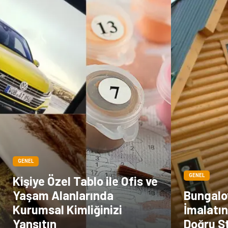
GENEL
GENEL
Kişiye Özel Tablo ile Ofis ve
Yaşam Alanlarında
Bungalo
Kurumsal Kimliğinizi
İmalatı
Yansıtın
Doğru S