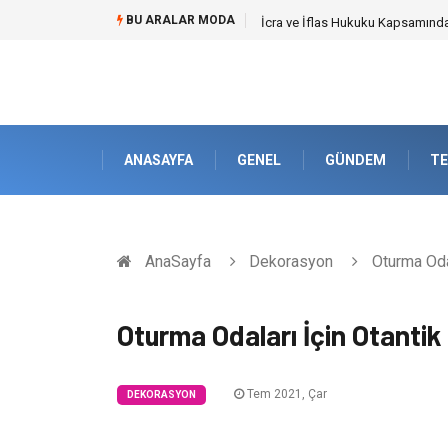
BU ARALAR MODA
İcra ve İflas Hukuku Kapsamın
ANASAYFA
GENEL
GÜNDEM
TE
AnaSayfa
Dekorasyon
Oturma Odal
Oturma Odaları İçin Otanti
Tem 2021, Çar
DEKORASYON