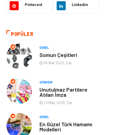
Pinterest
Linkedin
Eğitim & Kariyer
Bilgisayar ve
Yazılım
POPÜLER
Alışveriş
Güzellik & Bakım
GENEL
Emlak
Hizmet
Somun Çeşitleri
30 Mar 2022, Çar
Organizasyon
Mobilya
Tekstil
Bahçe Ev
GÜNDEM
Unutulmaz Partilere
Atılan İmza
Tatil
Finans & Ekonomi
13 May 2020, Çar
Turizm
Maden ve Metal
GENEL
En Güzel Türk Hamamı
Aksesuar
Eğitim Kurumları
Modelleri