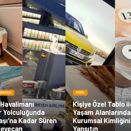
IMACILIK
GENEL
Havalimanı
Kişiye Özel Tablo il
r Yolculuğunda
Yaşam Alanlarında
aşı’na Kadar Süren
Kurumsal Kimliğini
 Heyecan
Yansıtın