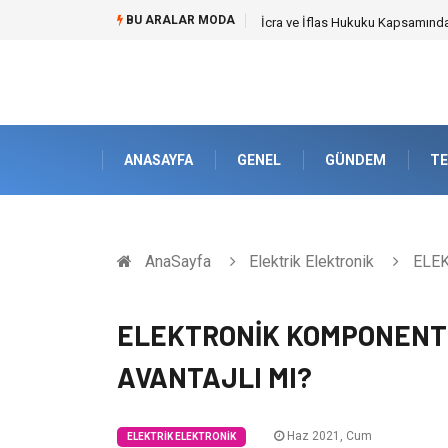
BU ARALAR MODA
Cybersecurity Solutions (Siber G
ANASAYFA
GENEL
GÜNDEM
TE
AnaSayfa
Elektrik Elektronik
ELEK
ELEKTRONİK KOMPONENT 
AVANTAJLI MI?
Haz 2021, Cum
ELEKTRIK ELEKTRONIK