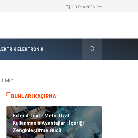
Audi Parça Seçiminde Mühendislik Hass
30 Tem 2026, Per
LEKTRIK ELEKTRONIK
I MI?
BUNLARI KAÇIRMA
Extend Text - Metni Uzat
Kullanmanın Avantajları: İçeriği
Zenginleştirme Gücü