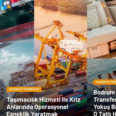
ULAŞIM VE TAŞ
ULAŞIM VE TAŞIMACILIK
Bodrum 
Taşımacılık Hizmeti ile Kriz
Transfe
Anlarında Operasyonel
Yokuş B
Esneklik Yaratmak
O Tatlı