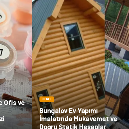
çiçek
İnternet
Tarım &
Endüstriyel
Hayvancılık
Ürünler
GENEL
e Ofis ve
Bungalov Ev Yapımı
zi
İmalatında Mukavemet ve
Doğru Statik Hesaplar