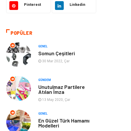
Pinterest
Linkedin
Eğitim & Kariyer
Bilgisayar ve
Yazılım
POPÜLER
Alışveriş
Güzellik & Bakım
GENEL
Emlak
Hizmet
Somun Çeşitleri
30 Mar 2022, Çar
Organizasyon
Mobilya
Tekstil
Bahçe Ev
GÜNDEM
Unutulmaz Partilere
Atılan İmza
Tatil
Finans & Ekonomi
13 May 2020, Çar
Turizm
Maden ve Metal
GENEL
En Güzel Türk Hamamı
Aksesuar
Eğitim Kurumları
Modelleri