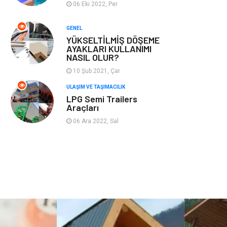
06 Eki 2022, Per
Plastik
Hediyelik Eşya
GENEL
YÜKSELTİLMİŞ DÖŞEME
Ambalaj
Eğlence
AYAKLARI KULLANIMI
NASIL OLUR?
Pazarlama
Kiralama
10 Şub 2021, Çar
Servisleri
ULAŞIM VE TAŞIMACILIK
LPG Semi Trailers
Kültür
Telekomünikasyon
Araçları
06 Ara 2022, Sal
Grafik Tasarım
Nakliyat
Alüminyum
Markalar
Bilişim
televizyon
Bebek Giyim
Dernekler ve
Birlikler