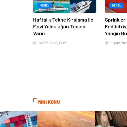
GENEL
GENEL
Haftalık Tekne Kiralama ile
Sprinkler
Mavi Yolculuğun Tadına
Endüstriy
Varın
Yangın Güv
10 Tem 2026, Cum
08 Tem 202
MİNİ KONU