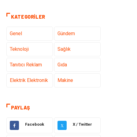
KATEGORILER
Genel
Gündem
Teknoloji
Sağlık
Tanıtıcı Reklam
Gıda
Elektrik Elektronik
Makine
Otomotiv
Ulaşım ve
Taşımacılık
PAYLAŞ
Dekorasyon
Hukuk
Facebook
X / Twitter
X
Giyim
Yapı İnşaat