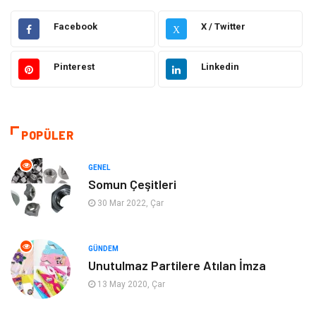
Elektrik Elektronik
Makine
Facebook
X / Twitter
X
Otomotiv
Ulaşım ve Taşımacılık
Pinterest
Linkedin
Dekorasyon
Hukuk
Giyim
Yapı İnşaat
POPÜLER
Eğitim & Kariyer
Bilgisayar ve Yazılım
GENEL
Somun Çeşitleri
Alışveriş
Güzellik & Bakım
30 Mar 2022, Çar
Emlak
Hizmet
GÜNDEM
Unutulmaz Partilere Atılan İmza
Organizasyon
Mobilya
13 May 2020, Çar
Tekstil
Bahçe Ev