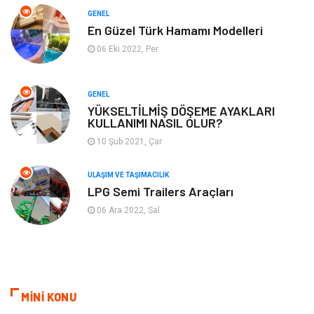
GENEL
Tatil
Finans & Ekonomi
En Güzel Türk Hamamı Modelleri
06 Eki 2022, Per
Turizm
Maden ve Metal
GENEL
Aksesuar
Eğitim Kurumları
YÜKSELTİLMİŞ DÖŞEME AYAKLARI
KULLANIMI NASIL OLUR?
Plastik
Hediyelik Eşya
10 Şub 2021, Çar
Ambalaj
Eğlence
ULAŞIM VE TAŞIMACILIK
LPG Semi Trailers Araçları
Pazarlama
Kiralama Servisleri
06 Ara 2022, Sal
Kültür
Telekomünikasyon
Grafik Tasarım
Nakliyat
MİNİ KONU
Alüminyum
Markalar