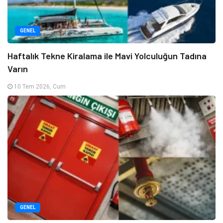
GENEL
Haftalık Tekne Kiralama ile Mavi Yolculuğun Tadına
Varın
10 Tem 2026, Cum
GENEL