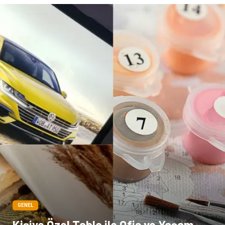
Bilişim
televizyon
Bebek Giyim
Dernekler ve Birlikler
çiçek
İnternet
Tarım & Hayvancılık
Endüstriyel Ürünler
GENEL
Kişiye Özel Tablo ile Ofis ve Yaşam