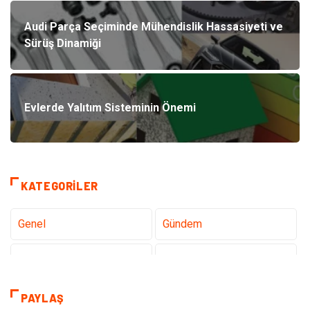
Audi Parça Seçiminde Mühendislik Hassasiyeti ve
Sürüş Dinamiği
Evlerde Yalıtım Sisteminin Önemi
KATEGORILER
Genel
Gündem
Teknoloji
Sağlık
Tanıtıcı Reklam
Gıda
PAYLAŞ