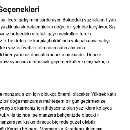
 Seçenekleri
u ilçesi gelişimini sürdürüyor. Bölgedeki yazlıkların fiyatı
yazlık alarak beklentilerini doğru bir şekilde karşılıyor. Siz
anız bölgedeki nitelikli gayrimenkulleri tercih
lık beldeleri ile karşılaştırıldığında yok pahasına satışı
ki yazlık fiyatları artmadan satın alımınızı
ajlı birer yatırıma dönüştürmeniz mümkündür. Denize
otivasyonunuzu artıracak gayrimenkullere ulaşmak için
e manzara sizin için oldukça önemli olacaktır. Yüksek katlı
niz bir doğa manzarası muhteşem bir gün geçirmenize
oyasıya çıkarmanız için ihtiyacınız olan yazlıklara kolayca
ul, villa tipinde ise manzara bahçenizde olacaktır.
anzarasını kıskandıracak biçimde güzel olabilir.
ğu Karasu bölgesi, Marmara ve Karadeniz ikliminin