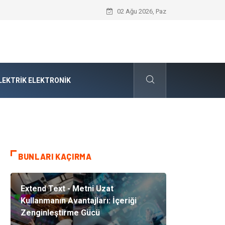
Audi Parça Seçiminde Mühendislik Hass
02 Ağu 2026, Paz
LEKTRIK ELEKTRONIK
BUNLARI KAÇIRMA
Extend Text - Metni Uzat
Kullanmanın Avantajları: İçeriği
Zenginleştirme Gücü