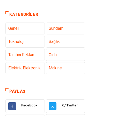
KATEGORILER
Genel
Gündem
Teknoloji
Sağlık
Tanıtıcı Reklam
Gıda
Elektrik Elektronik
Makine
Otomotiv
Ulaşım ve
Taşımacılık
PAYLAŞ
Dekorasyon
Hukuk
Facebook
X / Twitter
X
Giyim
Yapı İnşaat