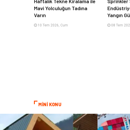
Haftalık Tekne Kiralama ile
Sprinkler
Mavi Yolculuğun Tadına
Endüstriy
Varın
Yangın Güv
10 Tem 2026, Cum
08 Tem 202
MİNİ KONU