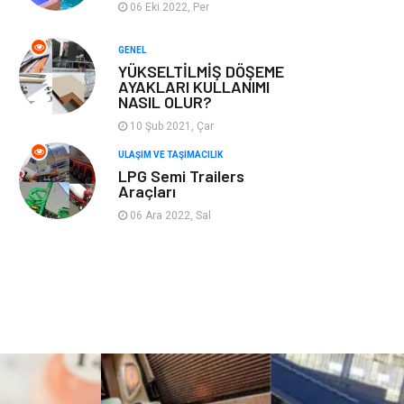
06 Eki 2022, Per
Plastik
Hediyelik Eşya
GENEL
YÜKSELTİLMİŞ DÖŞEME
Ambalaj
Eğlence
AYAKLARI KULLANIMI
NASIL OLUR?
Pazarlama
Kiralama
10 Şub 2021, Çar
Servisleri
ULAŞIM VE TAŞIMACILIK
LPG Semi Trailers
Kültür
Telekomünikasyon
Araçları
06 Ara 2022, Sal
Grafik Tasarım
Nakliyat
Alüminyum
Markalar
Bilişim
televizyon
Bebek Giyim
Dernekler ve
Birlikler