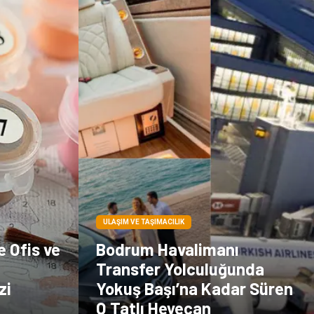
çiçek
İnternet
Tarım &
Endüstriyel
Hayvancılık
Ürünler
ULAŞIM VE TAŞIMACILIK
e Ofis ve
Bodrum Havalimanı
Transfer Yolculuğunda
zi
Yokuş Başı’na Kadar Süren
O Tatlı Heyecan