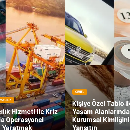
GENEL
IMACILIK
Kişiye Özel Tablo il
lık Hizmeti ile Kriz
Yaşam Alanlarında
da Operasyonel
Kurumsal Kimliğini
k Yaratmak
Yansıtın