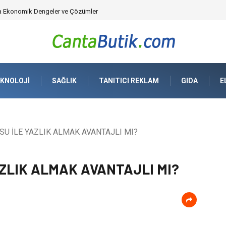
üvenlik Çözümleri) ve Dijital Altyapıda Görünmeyen Tehlikeler
KNOLOJI
SAĞLIK
TANITICI REKLAM
GIDA
E
U İLE YAZLIK ALMAK AVANTAJLI MI?
ZLIK ALMAK AVANTAJLI MI?