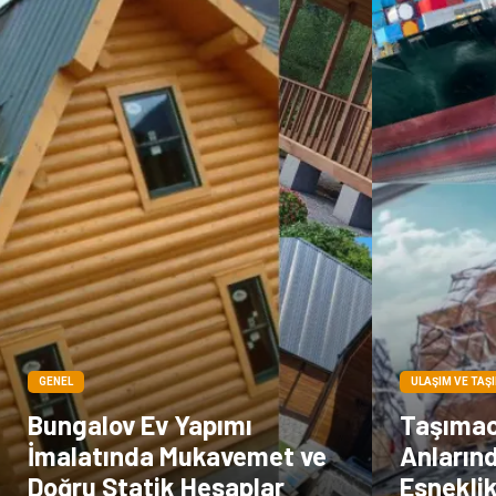
GENEL
ULAŞIM VE TAŞ
Bungalov Ev Yapımı
Taşımacı
İmalatında Mukavemet ve
Anların
Doğru Statik Hesaplar
Esnekli