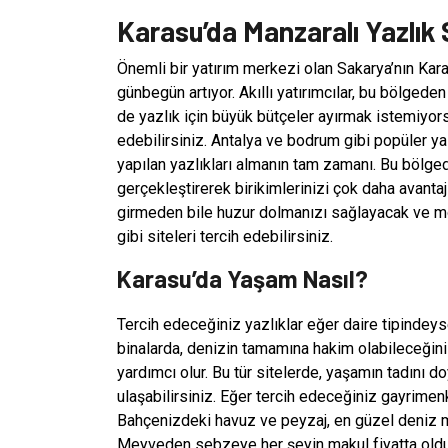
Karasu’da Manzaralı Yazlık
Önemli bir yatırım merkezi olan Sakarya’nın Karas
günbegün artıyor. Akıllı yatırımcılar, bu bölgeden 
de yazlık için büyük bütçeler ayırmak istemiyors
edebilirsiniz. Antalya ve bodrum gibi popüler yaz
yapılan yazlıkları almanın tam zamanı. Bu bölgede
gerçekleştirerek birikimlerinizi çok daha avant
girmeden bile huzur dolmanızı sağlayacak ve m
gibi siteleri tercih edebilirsiniz.
Karasu’da Yaşam Nasıl?
Tercih edeceğiniz yazlıklar eğer daire tipindeys
binalarda, denizin tamamına hakim olabileceği
yardımcı olur. Bu tür sitelerde, yaşamın tadını d
ulaşabilirsiniz. Eğer tercih edeceğiniz gayrimenk
Bahçenizdeki havuz ve peyzaj, en güzel deniz m
Meyveden sebzeye her şeyin makul fiyatta oldu