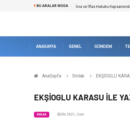
BU ARALAR MODA
Cybersecurity Solutions (Siber G
ANASAYFA
GENEL
GÜNDEM
TE
AnaSayfa
Emlak
EKŞİOGLU KARAS
EKŞİOGLU KARASU İLE YA
Eki 2021, Cum
EMLAK