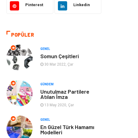
Pinterest
Linkedin
Eğitim & Kariyer
Bilgisayar ve
Yazılım
POPÜLER
Alışveriş
Güzellik & Bakım
GENEL
Emlak
Hizmet
Somun Çeşitleri
30 Mar 2022, Çar
Organizasyon
Mobilya
Tekstil
Bahçe Ev
GÜNDEM
Unutulmaz Partilere
Atılan İmza
Tatil
Finans & Ekonomi
13 May 2020, Çar
Turizm
Maden ve Metal
GENEL
En Güzel Türk Hamamı
Aksesuar
Eğitim Kurumları
Modelleri