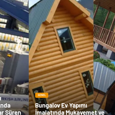
çiçek
İnternet
Tarım &
Endüstriyel
Hayvancılık
Ürünler
GENEL
ı
unda
Bungalov Ev Yapımı
ar Süren
İmalatında Mukavemet ve