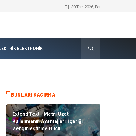
Cybersecurity Solutions (Siber Güvenlik
30 Tem 2026, Per
LEKTRIK ELEKTRONIK
BUNLARI KAÇIRMA
Extend Text - Metni Uzat
Kullanmanın Avantajları: İçeriği
Zenginleştirme Gücü