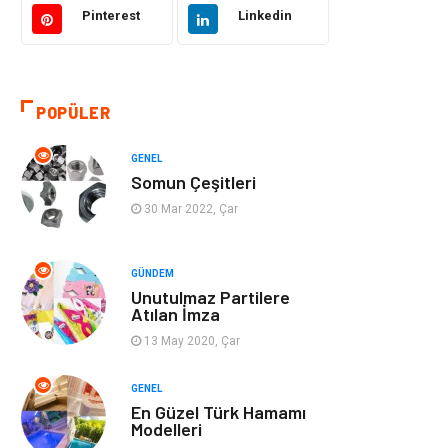
Pinterest
Linkedin
Eğitim & Kariyer
Bilgisayar ve
Yazılım
POPÜLER
Alışveriş
Güzellik & Bakım
GENEL
Emlak
Hizmet
Somun Çeşitleri
30 Mar 2022, Çar
Organizasyon
Mobilya
Tekstil
Bahçe Ev
GÜNDEM
Unutulmaz Partilere
Atılan İmza
Tatil
Finans & Ekonomi
13 May 2020, Çar
Turizm
Maden ve Metal
GENEL
En Güzel Türk Hamamı
Aksesuar
Eğitim Kurumları
Modelleri