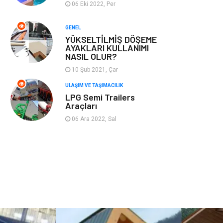
06 Eki 2022, Per
Plastik
Hediyelik Eşya
GENEL
YÜKSELTİLMİŞ DÖŞEME
Ambalaj
Eğlence
AYAKLARI KULLANIMI
NASIL OLUR?
Pazarlama
Kiralama
10 Şub 2021, Çar
Servisleri
ULAŞIM VE TAŞIMACILIK
LPG Semi Trailers
Kültür
Telekomünikasyon
Araçları
06 Ara 2022, Sal
Grafik Tasarım
Nakliyat
Alüminyum
Markalar
Bilişim
televizyon
Bebek Giyim
Dernekler ve
Birlikler