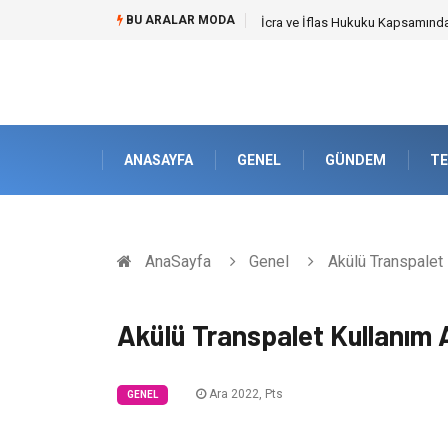
BU ARALAR MODA
İcra ve İflas Hukuku Kapsamın
ANASAYFA
GENEL
GÜNDEM
TE
AnaSayfa
Genel
Akülü Transpalet 
Akülü Transpalet Kullanım A
Ara 2022, Pts
GENEL