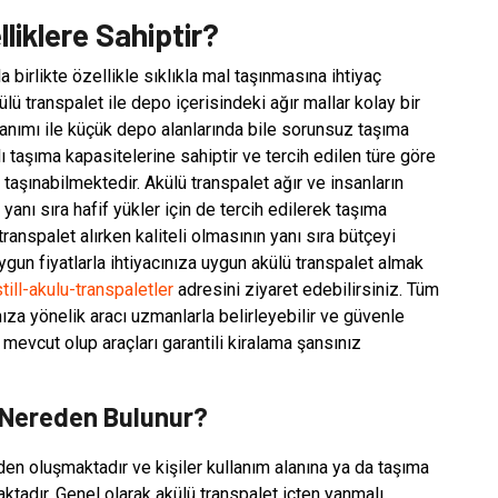
liklere Sahiptir?
a birlikte özellikle sıklıkla mal taşınmasına ihtiyaç
lü transpalet ile depo içerisindeki ağır mallar kolay bir
llanımı ile küçük depo alanlarında bile sorunsuz taşıma
lı taşıma kapasitelerine sahiptir ve tercih edilen türe göre
 taşınabilmektedir. Akülü transpalet ağır ve insanların
yanı sıra hafif yükler için de tercih edilerek taşıma
ranspalet alırken kaliteli olmasının yanı sıra bütçeyi
gun fiyatlarla ihtiyacınıza uygun akülü transpalet almak
till-akulu-transpaletler
adresini ziyaret edebilirsiniz. Tüm
nıza yönelik aracı uzmanlarla belirleyebilir ve güvenle
 mevcut olup araçları garantili kiralama şansınız
 Nereden Bulunur?
rden oluşmaktadır ve kişiler kullanım alanına ya da taşıma
aktadır. Genel olarak akülü transpalet içten yanmalı