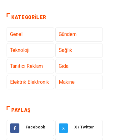
KATEGORILER
Genel
Gündem
Teknoloji
Sağlık
Tanıtıcı Reklam
Gıda
Elektrik Elektronik
Makine
Otomotiv
Ulaşım ve
Taşımacılık
PAYLAŞ
Dekorasyon
Hukuk
Facebook
X / Twitter
X
Giyim
Yapı İnşaat