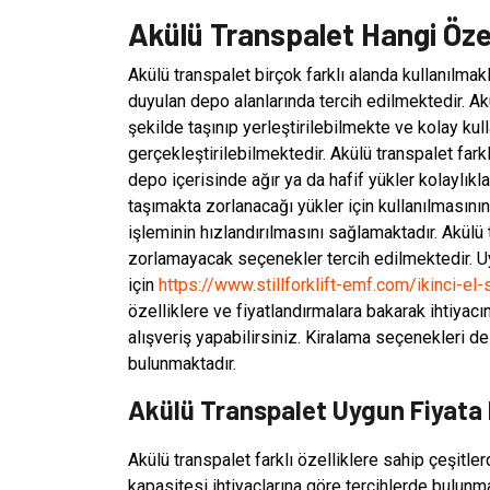
Akülü Transpalet Hangi Özel
Akülü transpalet birçok farklı alanda kullanılmakl
duyulan depo alanlarında tercih edilmektedir. Akü
şekilde taşınıp yerleştirilebilmekte ve kolay ku
gerçekleştirilebilmektedir. Akülü transpalet fark
depo içerisinde ağır ya da hafif yükler kolaylıkla
taşımakta zorlanacağı yükler için kullanılmasının 
işleminin hızlandırılmasını sağlamaktadır. Akülü t
zorlamayacak seçenekler tercih edilmektedir. Uy
için
https://www.stillforklift-emf.com/ikinci-el-s
özelliklere ve fiyatlandırmalara bakarak ihtiyacı
alışveriş yapabilirsiniz. Kiralama seçenekleri de
bulunmaktadır.
Akülü Transpalet Uygun Fiyata
Akülü transpalet farklı özelliklere sahip çeşitle
kapasitesi ihtiyaçlarına göre tercihlerde bulunm