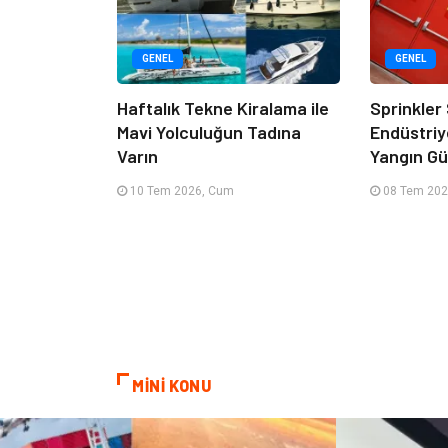
GENEL
GENEL
Haftalık Tekne Kiralama ile
Sprinkler
Mavi Yolculuğun Tadına
Endüstriy
Varın
Yangın Güv
10 Tem 2026, Cum
08 Tem 202
MİNİ KONU