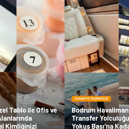
ULAŞIM VE TAŞIMACILIK
zel Tablo ile Ofis ve
Bodrum Havaliman
lanlarında
Transfer Yolculuğ
 Kimliğinizi
Yokuş Başı’na Kad