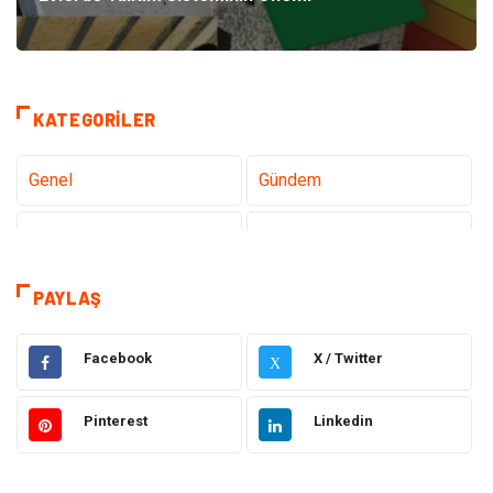
KATEGORILER
Genel
Gündem
Teknoloji
Sağlık
Tanıtıcı Reklam
Gıda
PAYLAŞ
Elektrik Elektronik
Makine
Facebook
X / Twitter
X
Otomotiv
Ulaşım ve Taşımacılık
Pinterest
Linkedin
Dekorasyon
Hukuk