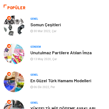
Giyim
Yapı İnşaat
POPÜLER
Eğitim & Kariyer
Bilgisayar ve Yazılım
GENEL
Somun Çeşitleri
Alışveriş
Güzellik & Bakım
30 Mar 2022, Çar
Emlak
Hizmet
GÜNDEM
Unutulmaz Partilere Atılan İmza
Organizasyon
Mobilya
13 May 2020, Çar
Tekstil
Bahçe Ev
GENEL
Tatil
Finans & Ekonomi
En Güzel Türk Hamamı Modelleri
06 Eki 2022, Per
Turizm
Maden ve Metal
GENEL
Aksesuar
Eğitim Kurumları
YÜKSELTİLMİŞ DÖŞEME AYAKLARI