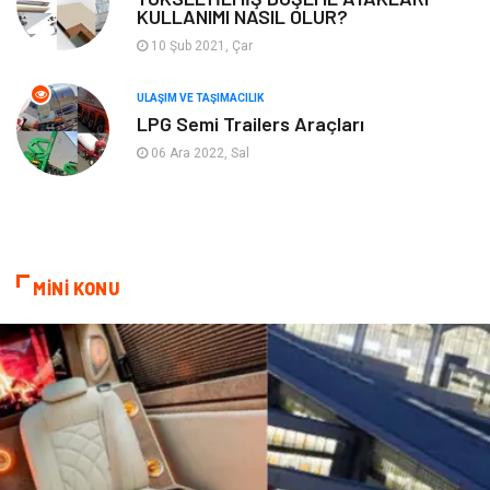
KULLANIMI NASIL OLUR?
Plastik
Hediyelik Eşya
10 Şub 2021, Çar
Ambalaj
Eğlence
ULAŞIM VE TAŞIMACILIK
LPG Semi Trailers Araçları
Pazarlama
Kiralama Servisleri
06 Ara 2022, Sal
Kültür
Telekomünikasyon
Grafik Tasarım
Nakliyat
MİNİ KONU
Alüminyum
Markalar
Bilişim
televizyon
Bebek Giyim
Dernekler ve Birlikler
çiçek
İnternet