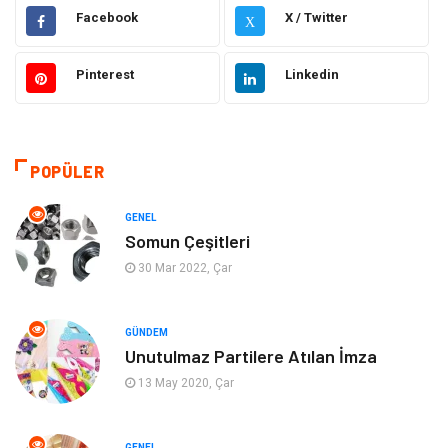
Elektrik Elektronik
Makine
Facebook
X / Twitter
X
Otomotiv
Ulaşım ve Taşımacılık
Pinterest
Linkedin
Dekorasyon
Hukuk
Giyim
Yapı İnşaat
POPÜLER
Eğitim & Kariyer
Bilgisayar ve Yazılım
GENEL
Somun Çeşitleri
Alışveriş
Güzellik & Bakım
30 Mar 2022, Çar
Emlak
Hizmet
GÜNDEM
Unutulmaz Partilere Atılan İmza
Organizasyon
Mobilya
13 May 2020, Çar
Tekstil
Bahçe Ev
GENEL