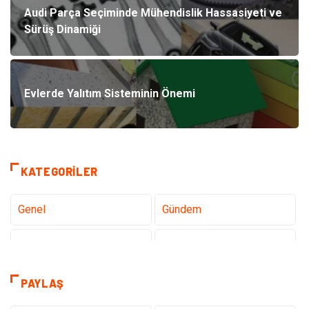
Audi Parça Seçiminde Mühendislik Hassasiyeti ve
Sürüş Dinamiği
Evlerde Yalıtım Sisteminin Önemi
KATEGORILER
Genel
Gündem
Teknoloji
Sağlık
Tanıtıcı Reklam
Gıda
PAYLAŞ