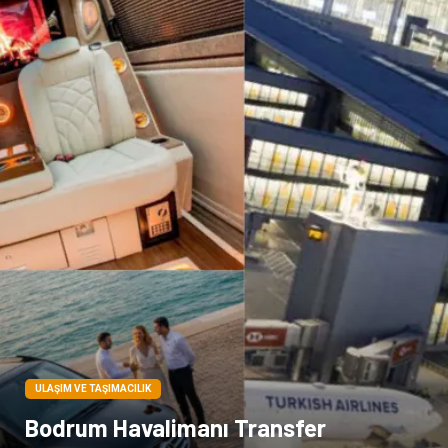
Bilişim
televizyon
Bebek Giyim
Dernekler ve Birlikler
çiçek
İnternet
Tarım & Hayvancılık
Endüstriyel Ürünler
ULAŞIM VE TAŞIMACILIK
Bodrum Havalimanı Transfer