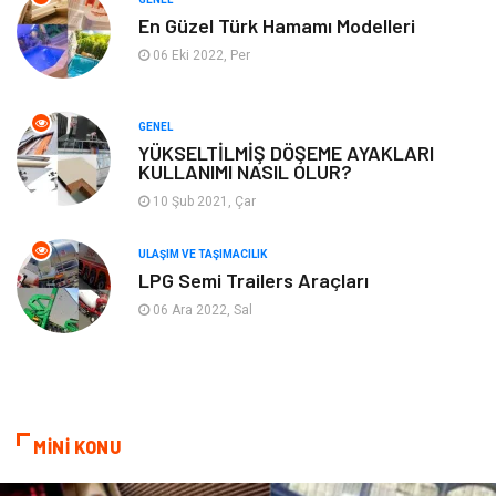
Tatil
Finans & Ekonomi
En Güzel Türk Hamamı Modelleri
06 Eki 2022, Per
Turizm
Maden ve Metal
GENEL
Aksesuar
Eğitim Kurumları
YÜKSELTİLMİŞ DÖŞEME AYAKLARI
KULLANIMI NASIL OLUR?
Plastik
Hediyelik Eşya
10 Şub 2021, Çar
Ambalaj
Eğlence
ULAŞIM VE TAŞIMACILIK
LPG Semi Trailers Araçları
Pazarlama
Kiralama Servisleri
06 Ara 2022, Sal
Kültür
Telekomünikasyon
Grafik Tasarım
Nakliyat
MİNİ KONU
Alüminyum
Markalar