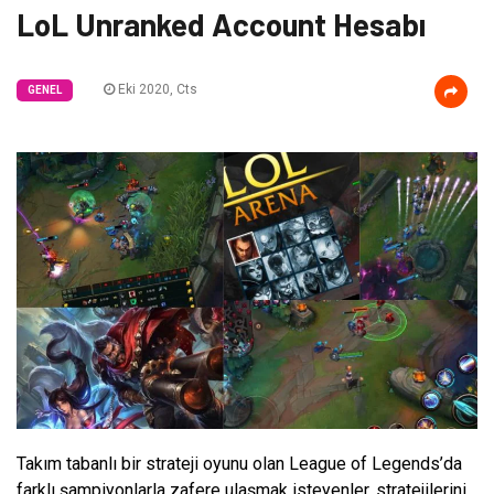
LoL Unranked Account Hesabı
Eki 2020, Cts
GENEL
Takım tabanlı bir strateji oyunu olan League of Legends’da
farklı şampiyonlarla zafere ulaşmak isteyenler, stratejilerini