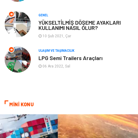
Turizm
Maden ve Metal
GENEL
Aksesuar
Eğitim Kurumları
YÜKSELTİLMİŞ DÖŞEME AYAKLARI
KULLANIMI NASIL OLUR?
Plastik
Hediyelik Eşya
10 Şub 2021, Çar
Ambalaj
Eğlence
ULAŞIM VE TAŞIMACILIK
LPG Semi Trailers Araçları
Pazarlama
Kiralama Servisleri
06 Ara 2022, Sal
Kültür
Telekomünikasyon
Grafik Tasarım
Nakliyat
MİNİ KONU
Alüminyum
Markalar
Bilişim
televizyon