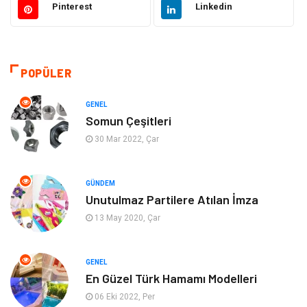
Pinterest
Linkedin
Dekorasyon
Hukuk
Giyim
Yapı İnşaat
POPÜLER
Eğitim & Kariyer
Bilgisayar ve Yazılım
GENEL
Somun Çeşitleri
Alışveriş
Güzellik & Bakım
30 Mar 2022, Çar
Emlak
Hizmet
GÜNDEM
Unutulmaz Partilere Atılan İmza
Organizasyon
Mobilya
13 May 2020, Çar
Tekstil
Bahçe Ev
GENEL
Tatil
Finans & Ekonomi
En Güzel Türk Hamamı Modelleri
06 Eki 2022, Per