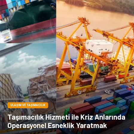
Bebek Giyim
Dernekler ve Birlikler
çiçek
İnternet
Tarım & Hayvancılık
Endüstriyel Ürünler
ULAŞIM VE TAŞIMACILIK
Taşımacılık Hizmeti ile Kriz Anlarında
Operasyonel Esneklik Yaratmak