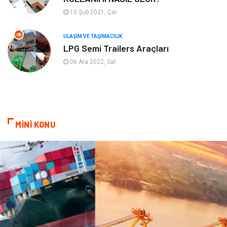
Plastik
Hediyelik Eşya
10 Şub 2021, Çar
Ambalaj
Eğlence
ULAŞIM VE TAŞIMACILIK
LPG Semi Trailers Araçları
Pazarlama
Kiralama Servisleri
06 Ara 2022, Sal
Kültür
Telekomünikasyon
Grafik Tasarım
Nakliyat
MİNİ KONU
Alüminyum
Markalar
Bilişim
televizyon
Bebek Giyim
Dernekler ve Birlikler
çiçek
İnternet