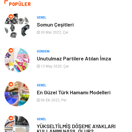
Giyim
Yapı İnşaat
POPÜLER
Eğitim & Kariyer
Bilgisayar ve Yazılım
GENEL
Somun Çeşitleri
Alışveriş
Güzellik & Bakım
30 Mar 2022, Çar
Emlak
Hizmet
GÜNDEM
Unutulmaz Partilere Atılan İmza
Organizasyon
Mobilya
13 May 2020, Çar
Tekstil
Bahçe Ev
GENEL
Tatil
Finans & Ekonomi
En Güzel Türk Hamamı Modelleri
06 Eki 2022, Per
Turizm
Maden ve Metal
GENEL
Aksesuar
Eğitim Kurumları
YÜKSELTİLMİŞ DÖŞEME AYAKLARI
KULLANIMI NASIL OLUR?