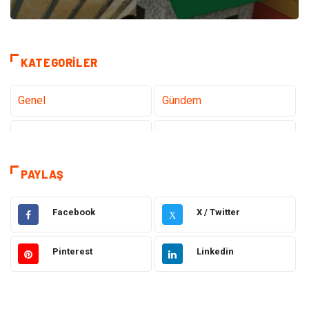
KATEGORILER
Genel
Gündem
Teknoloji
Sağlık
Tanıtıcı Reklam
Gıda
PAYLAŞ
Elektrik Elektronik
Makine
Facebook
X / Twitter
X
Otomotiv
Ulaşım ve Taşımacılık
Pinterest
Linkedin
Dekorasyon
Hukuk