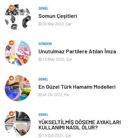
Eğitim & Kariyer
Bilgisayar ve Yazılım
GENEL
Somun Çeşitleri
Alışveriş
Güzellik & Bakım
30 Mar 2022, Çar
Emlak
Hizmet
GÜNDEM
Unutulmaz Partilere Atılan İmza
Organizasyon
Mobilya
13 May 2020, Çar
Tekstil
Bahçe Ev
GENEL
Tatil
Finans & Ekonomi
En Güzel Türk Hamamı Modelleri
06 Eki 2022, Per
Turizm
Maden ve Metal
GENEL
Aksesuar
Eğitim Kurumları
YÜKSELTİLMİŞ DÖŞEME AYAKLARI
KULLANIMI NASIL OLUR?
Plastik
Hediyelik Eşya
10 Şub 2021, Çar