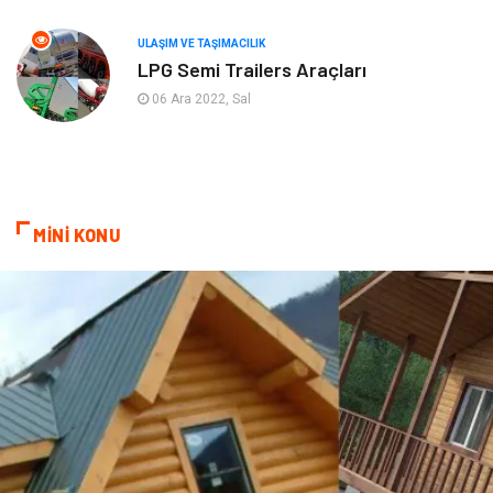
Ambalaj
Eğlence
ULAŞIM VE TAŞIMACILIK
LPG Semi Trailers Araçları
Pazarlama
Kiralama Servisleri
06 Ara 2022, Sal
Kültür
Telekomünikasyon
Grafik Tasarım
Nakliyat
MİNİ KONU
Alüminyum
Markalar
Bilişim
televizyon
Bebek Giyim
Dernekler ve Birlikler
çiçek
İnternet
Tarım & Hayvancılık
Endüstriyel Ürünler