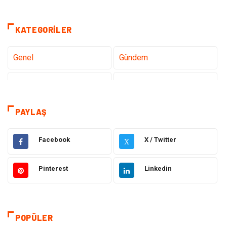
KATEGORILER
Genel
Gündem
Teknoloji
Sağlık
Tanıtıcı Reklam
Gıda
PAYLAŞ
Elektrik Elektronik
Makine
Facebook
X / Twitter
X
Otomotiv
Ulaşım ve Taşımacılık
Pinterest
Linkedin
Dekorasyon
Hukuk
Giyim
Yapı İnşaat
POPÜLER