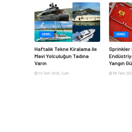
GENEL
GENEL
Haftalık Tekne Kiralama ile
Sprinkler
Mavi Yolculuğun Tadına
Endüstriy
Varın
Yangın Güv
10 Tem 2026, Cum
08 Tem 202