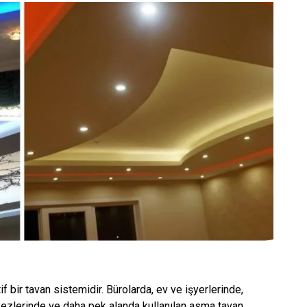
 bir tavan sistemidir. Bürolarda, ev ve işyerlerinde,
rkezlerinde ve daha pek alanda kullanılan asma tavan