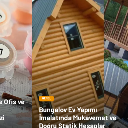
çiçek
İnternet
Tarım &
Endüstriyel
Hayvancılık
Ürünler
GENEL
e Ofis ve
Bungalov Ev Yapımı
zi
İmalatında Mukavemet ve
Doğru Statik Hesaplar