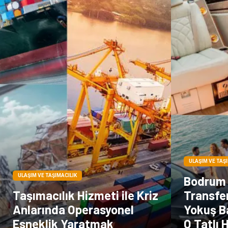
ULAŞIM VE TAŞ
ULAŞIM VE TAŞIMACILIK
Bodrum 
Taşımacılık Hizmeti ile Kriz
Transfe
Anlarında Operasyonel
Yokuş B
Esneklik Yaratmak
O Tatlı