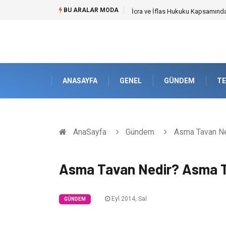
BU ARALAR MODA
Cybersecurity Solutions (Siber G
ANASAYFA
GENEL
GÜNDEM
TE
AnaSayfa
Gündem
Asma Tavan Ned
Asma Tavan Nedir? Asma Ta
Eyl 2014, Sal
GÜNDEM