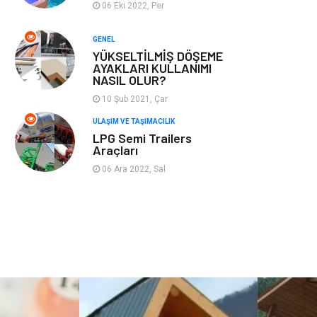
06 Eki 2022, Per
Plastik
Hediyelik Eşya
GENEL
YÜKSELTİLMİŞ DÖŞEME
Ambalaj
Eğlence
AYAKLARI KULLANIMI
NASIL OLUR?
Pazarlama
Kiralama
10 Şub 2021, Çar
Servisleri
ULAŞIM VE TAŞIMACILIK
LPG Semi Trailers
Kültür
Telekomünikasyon
Araçları
06 Ara 2022, Sal
Grafik Tasarım
Nakliyat
Alüminyum
Markalar
Bilişim
televizyon
Bebek Giyim
Dernekler ve
Birlikler