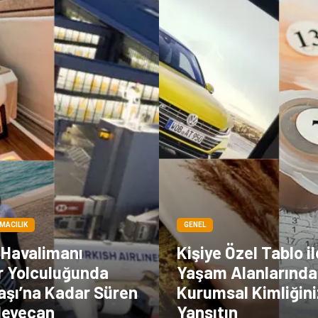
IMACILIK
GENEL
Havalimanı
Kişiye Özel Tablo il
r Yolculuğunda
Yaşam Alanlarında
aşı’na Kadar Süren
Kurumsal Kimliğini
 Heyecan
Yansıtın