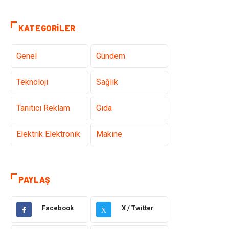
KATEGORILER
Genel
Gündem
Teknoloji
Sağlık
Tanıtıcı Reklam
Gıda
Elektrik Elektronik
Makine
Otomotiv
Ulaşım ve
Taşımacılık
PAYLAŞ
Dekorasyon
Hukuk
Facebook
X / Twitter
X
Giyim
Yapı İnşaat