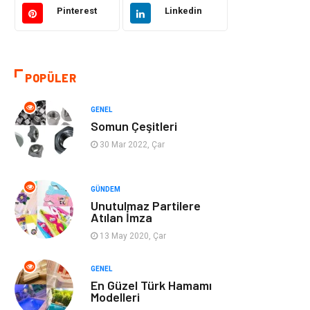
Pinterest
Linkedin
Eğitim & Kariyer
Bilgisayar ve
Yazılım
POPÜLER
Alışveriş
Güzellik & Bakım
GENEL
Emlak
Hizmet
Somun Çeşitleri
30 Mar 2022, Çar
Organizasyon
Mobilya
Tekstil
Bahçe Ev
GÜNDEM
Unutulmaz Partilere
Atılan İmza
Tatil
Finans & Ekonomi
13 May 2020, Çar
Turizm
Maden ve Metal
GENEL
En Güzel Türk Hamamı
Aksesuar
Eğitim Kurumları
Modelleri