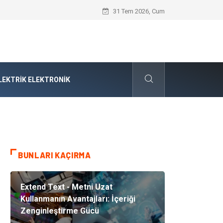
Audi Parça Seçiminde Mühendislik Hass
31 Tem 2026, Cum
LEKTRIK ELEKTRONIK
BUNLARI KAÇIRMA
Extend Text - Metni Uzat
Kullanmanın Avantajları: İçeriği
Zenginleştirme Gücü