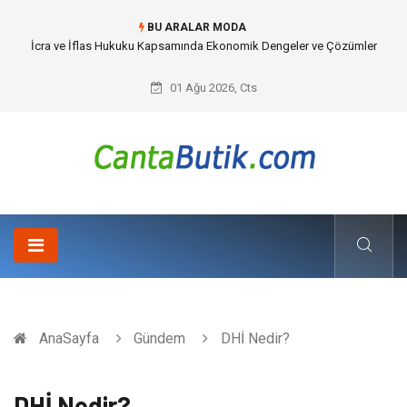
BU ARALAR MODA
Cybersecurity Solutions (Siber Güvenlik Çözümleri) ve Dijital Altyapıda
Görünmeyen Tehlikeler
01 Ağu 2026, Cts
AnaSayfa
Gündem
DHİ Nedir?
DHİ Nedir?