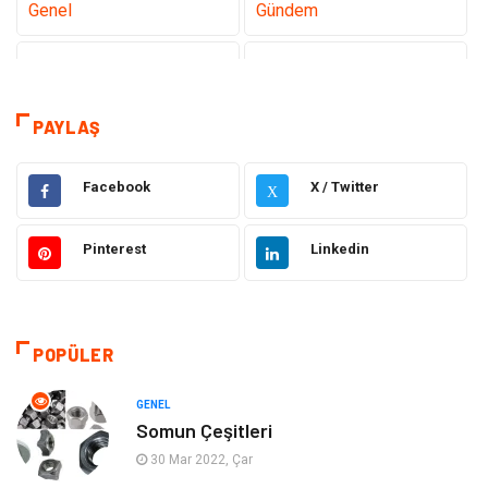
Genel
Gündem
Teknoloji
Sağlık
Tanıtıcı Reklam
Gıda
PAYLAŞ
Elektrik Elektronik
Makine
Facebook
X / Twitter
X
Otomotiv
Ulaşım ve Taşımacılık
Pinterest
Linkedin
Dekorasyon
Hukuk
Giyim
Yapı İnşaat
POPÜLER
Eğitim & Kariyer
Bilgisayar ve Yazılım
GENEL
Somun Çeşitleri
Alışveriş
Güzellik & Bakım
30 Mar 2022, Çar