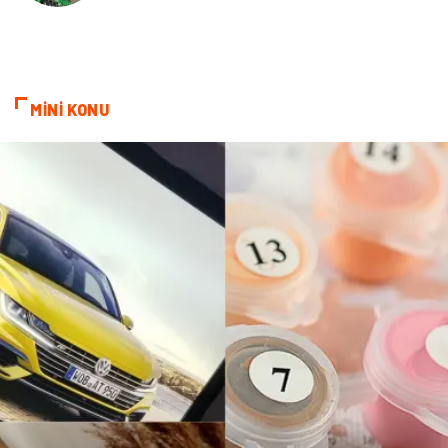
Kültür
Telekomünikasyon
Grafik Tasarım
Nakliyat
MİNİ KONU
Alüminyum
Markalar
Bilişim
televizyon
Bebek Giyim
Dernekler ve Birlikler
çiçek
İnternet
Tarım & Hayvancılık
Endüstriyel Ürünler