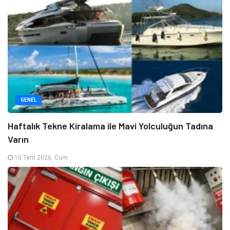
GENEL
Haftalık Tekne Kiralama ile Mavi Yolculuğun Tadına
Varın
10 Tem 2026, Cum