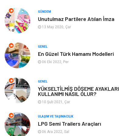
Emlak
Hizmet
GÜNDEM
Unutulmaz Partilere Atılan İmza
Organizasyon
Mobilya
13 May 2020, Çar
Tekstil
Bahçe Ev
GENEL
Tatil
Finans & Ekonomi
En Güzel Türk Hamamı Modelleri
06 Eki 2022, Per
Turizm
Maden ve Metal
GENEL
Aksesuar
Eğitim Kurumları
YÜKSELTİLMİŞ DÖŞEME AYAKLARI
KULLANIMI NASIL OLUR?
Plastik
Hediyelik Eşya
10 Şub 2021, Çar
Ambalaj
Eğlence
ULAŞIM VE TAŞIMACILIK
LPG Semi Trailers Araçları
Pazarlama
Kiralama Servisleri
06 Ara 2022, Sal