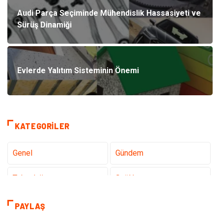
Audi Parça Seçiminde Mühendislik Hassasiyeti ve
Sürüş Dinamiği
Evlerde Yalıtım Sisteminin Önemi
KATEGORILER
Genel
Gündem
Teknoloji
Sağlık
Tanıtıcı Reklam
Gıda
PAYLAŞ