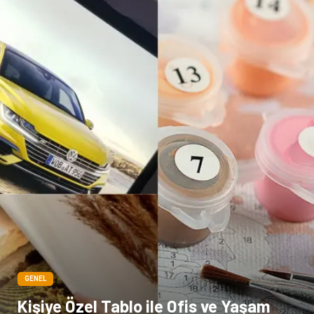
Bilişim
televizyon
Bebek Giyim
Dernekler ve Birlikler
çiçek
İnternet
Tarım & Hayvancılık
Endüstriyel Ürünler
GENEL
Kişiye Özel Tablo ile Ofis ve Yaşam