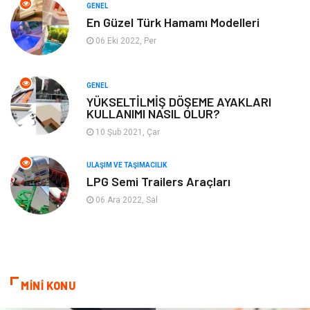
GENEL
Tatil
Finans & Ekonomi
En Güzel Türk Hamamı Modelleri
06 Eki 2022, Per
Turizm
Maden ve Metal
GENEL
Aksesuar
Eğitim Kurumları
YÜKSELTİLMİŞ DÖŞEME AYAKLARI
KULLANIMI NASIL OLUR?
Plastik
Hediyelik Eşya
10 Şub 2021, Çar
Ambalaj
Eğlence
ULAŞIM VE TAŞIMACILIK
LPG Semi Trailers Araçları
Pazarlama
Kiralama Servisleri
06 Ara 2022, Sal
Kültür
Telekomünikasyon
Grafik Tasarım
Nakliyat
MİNİ KONU
Alüminyum
Markalar