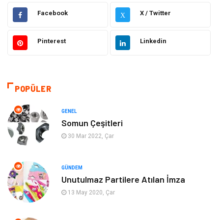
Elektrik Elektronik
Makine
Facebook
X / Twitter
X
Otomotiv
Ulaşım ve Taşımacılık
Pinterest
Linkedin
Dekorasyon
Hukuk
Giyim
Yapı İnşaat
POPÜLER
Eğitim & Kariyer
Bilgisayar ve Yazılım
GENEL
Somun Çeşitleri
Alışveriş
Güzellik & Bakım
30 Mar 2022, Çar
Emlak
Hizmet
GÜNDEM
Unutulmaz Partilere Atılan İmza
Organizasyon
Mobilya
13 May 2020, Çar
Tekstil
Bahçe Ev