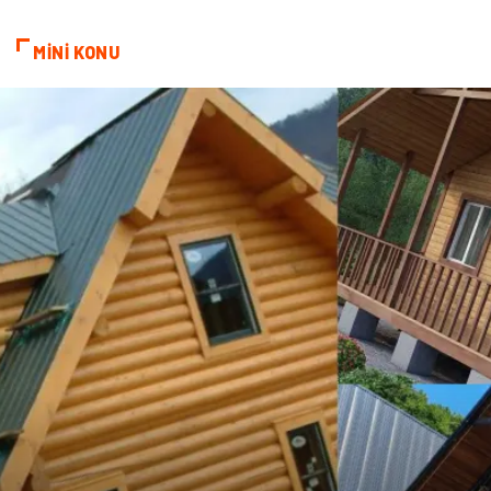
Grafik Tasarım
Nakliyat
MİNİ KONU
Alüminyum
Markalar
Bilişim
televizyon
Bebek Giyim
Dernekler ve Birlikler
çiçek
İnternet
Tarım & Hayvancılık
Endüstriyel Ürünler