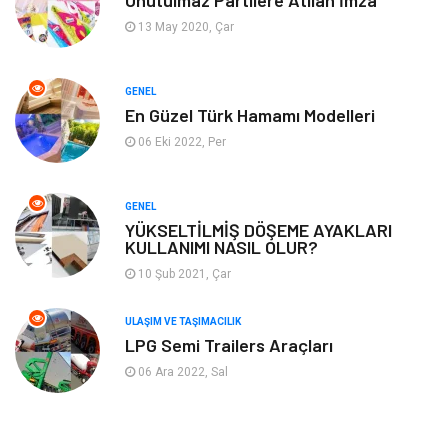
Unutulmaz Partilere Atılan İmza
Organizasyon
Mobilya
13 May 2020, Çar
Tekstil
Bahçe Ev
GENEL
Tatil
Finans & Ekonomi
En Güzel Türk Hamamı Modelleri
06 Eki 2022, Per
Turizm
Maden ve Metal
GENEL
Aksesuar
Eğitim Kurumları
YÜKSELTİLMİŞ DÖŞEME AYAKLARI
KULLANIMI NASIL OLUR?
Plastik
Hediyelik Eşya
10 Şub 2021, Çar
Ambalaj
Eğlence
ULAŞIM VE TAŞIMACILIK
LPG Semi Trailers Araçları
Pazarlama
Kiralama Servisleri
06 Ara 2022, Sal
Kültür
Telekomünikasyon