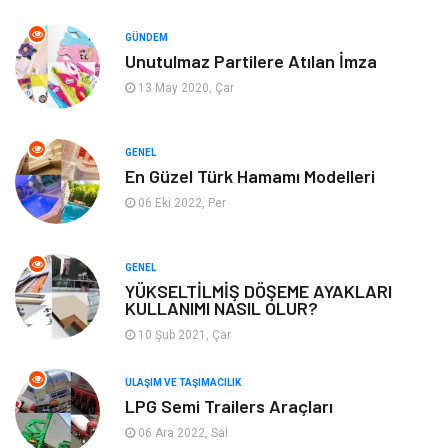
Emlak
Hizmet
GÜNDEM
Unutulmaz Partilere Atılan İmza
Organizasyon
Mobilya
13 May 2020, Çar
Tekstil
Bahçe Ev
GENEL
Tatil
Finans & Ekonomi
En Güzel Türk Hamamı Modelleri
06 Eki 2022, Per
Turizm
Maden ve Metal
GENEL
Aksesuar
Eğitim Kurumları
YÜKSELTİLMİŞ DÖŞEME AYAKLARI
KULLANIMI NASIL OLUR?
Plastik
Hediyelik Eşya
10 Şub 2021, Çar
Ambalaj
Eğlence
ULAŞIM VE TAŞIMACILIK
LPG Semi Trailers Araçları
Pazarlama
Kiralama Servisleri
06 Ara 2022, Sal