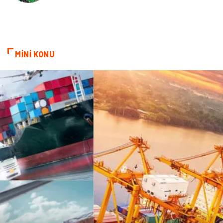
Kültür
Telekomünikasyon
Grafik Tasarım
Nakliyat
MİNİ KONU
Alüminyum
Markalar
Bilişim
televizyon
Bebek Giyim
Dernekler ve Birlikler
çiçek
İnternet
Tarım & Hayvancılık
Endüstriyel Ürünler