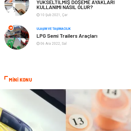
YÜKSELTİLMİŞ DÖŞEME AYAKLARI
KULLANIMI NASIL OLUR?
Plastik
Hediyelik Eşya
10 Şub 2021, Çar
Ambalaj
Eğlence
ULAŞIM VE TAŞIMACILIK
LPG Semi Trailers Araçları
Pazarlama
Kiralama Servisleri
06 Ara 2022, Sal
Kültür
Telekomünikasyon
Grafik Tasarım
Nakliyat
MİNİ KONU
Alüminyum
Markalar
Bilişim
televizyon
Bebek Giyim
Dernekler ve Birlikler