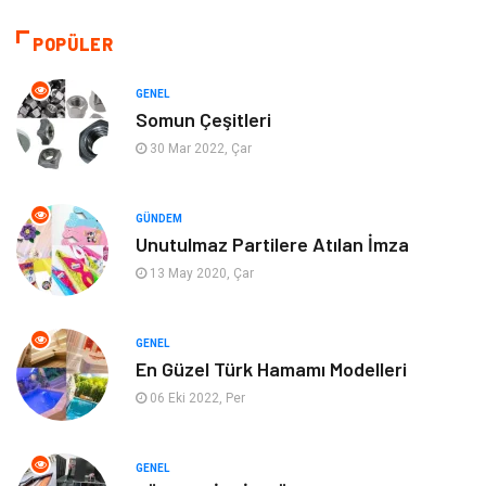
Giyim
Yapı İnşaat
POPÜLER
Eğitim & Kariyer
Bilgisayar ve Yazılım
GENEL
Somun Çeşitleri
Alışveriş
Güzellik & Bakım
30 Mar 2022, Çar
Emlak
Hizmet
GÜNDEM
Unutulmaz Partilere Atılan İmza
Organizasyon
Mobilya
13 May 2020, Çar
Tekstil
Bahçe Ev
GENEL
Tatil
Finans & Ekonomi
En Güzel Türk Hamamı Modelleri
06 Eki 2022, Per
Turizm
Maden ve Metal
GENEL
Aksesuar
Eğitim Kurumları