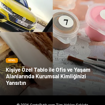
çiçek
İnternet
Tarım & Hayvancılık
Endüstriyel Ürünler
GENEL
Kişiye Özel Tablo ile Ofis ve Yaşam
Alanlarında Kurumsal Kimliğinizi
Yansıtın