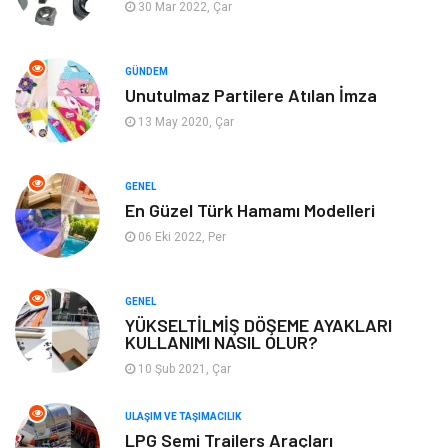
Alışveriş
Güzellik & Bakım
30 Mar 2022, Çar
Emlak
Hizmet
GÜNDEM
Unutulmaz Partilere Atılan İmza
Organizasyon
Mobilya
13 May 2020, Çar
Tekstil
Bahçe Ev
GENEL
Tatil
Finans & Ekonomi
En Güzel Türk Hamamı Modelleri
06 Eki 2022, Per
Turizm
Maden ve Metal
GENEL
Aksesuar
Eğitim Kurumları
YÜKSELTİLMİŞ DÖŞEME AYAKLARI
KULLANIMI NASIL OLUR?
Plastik
Hediyelik Eşya
10 Şub 2021, Çar
Ambalaj
Eğlence
ULAŞIM VE TAŞIMACILIK
LPG Semi Trailers Araçları