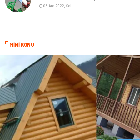
Pazarlama
Kiralama Servisleri
06 Ara 2022, Sal
Kültür
Telekomünikasyon
Grafik Tasarım
Nakliyat
MİNİ KONU
Alüminyum
Markalar
Bilişim
televizyon
Bebek Giyim
Dernekler ve Birlikler
çiçek
İnternet
Tarım & Hayvancılık
Endüstriyel Ürünler