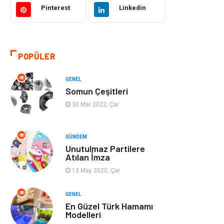
Pinterest
Linkedin
Eğitim & Kariyer
Bilgisayar ve
Yazılım
POPÜLER
Alışveriş
Güzellik & Bakım
GENEL
Emlak
Hizmet
Somun Çeşitleri
30 Mar 2022, Çar
Organizasyon
Mobilya
Tekstil
Bahçe Ev
GÜNDEM
Unutulmaz Partilere
Atılan İmza
Tatil
Finans & Ekonomi
13 May 2020, Çar
Turizm
Maden ve Metal
GENEL
En Güzel Türk Hamamı
Aksesuar
Eğitim Kurumları
Modelleri