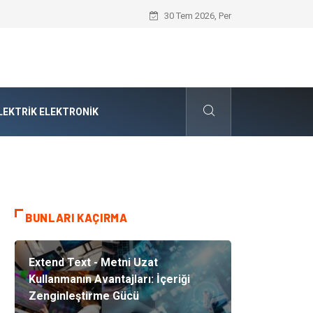
Cybersecurity Solutions (Siber Güvenlik
30 Tem 2026, Per
LEKTRIK ELEKTRONIK
BUNLARI KAÇIRMA
Extend Text - Metni Uzat
Kullanmanın Avantajları: İçeriği
Zenginleştirme Gücü