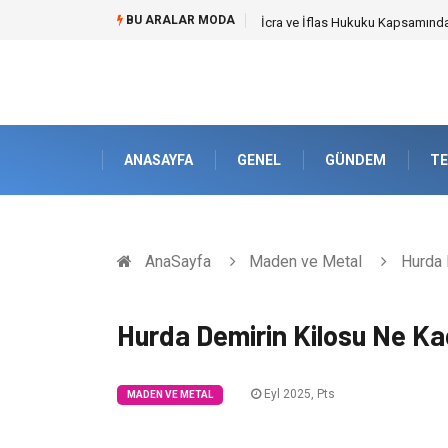
BU ARALAR MODA
İcra ve İflas Hukuku Kapsamın
ANASAYFA
GENEL
GÜNDEM
TE
AnaSayfa
Maden ve Metal
Hurda 
Hurda Demirin Kilosu Ne Ka
Eyl 2025, Pts
MADEN VE METAL