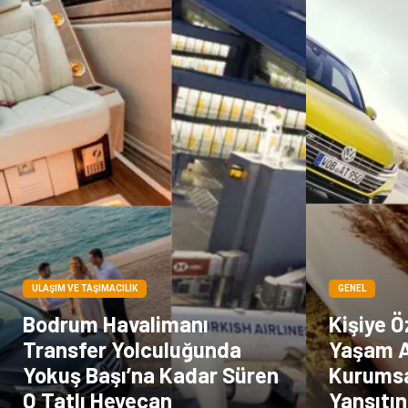
ULAŞIM VE TAŞIMACILIK
GENEL
Bodrum Havalimanı
Kişiye Ö
Transfer Yolculuğunda
Yaşam A
Yokuş Başı’na Kadar Süren
Kurumsal
O Tatlı Heyecan
Yansıtın