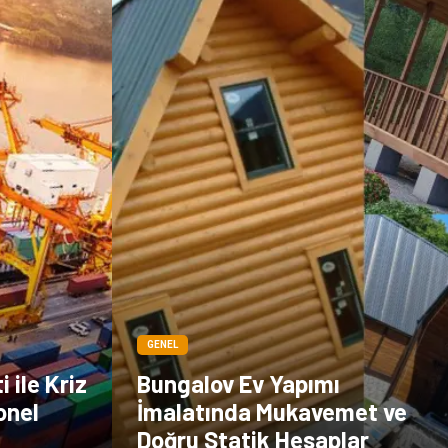
çiçek
İnternet
Tarım &
Endüstriyel
Hayvancılık
Ürünler
GENEL
 ile Kriz
Bungalov Ev Yapımı
onel
İmalatında Mukavemet ve
Doğru Statik Hesaplar