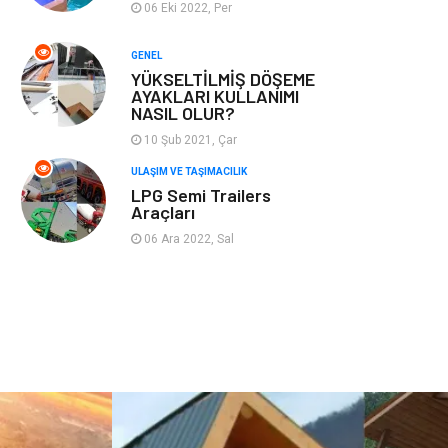
06 Eki 2022, Per
Plastik
Hediyelik Eşya
GENEL
YÜKSELTİLMİŞ DÖŞEME
Ambalaj
Eğlence
AYAKLARI KULLANIMI
NASIL OLUR?
Pazarlama
Kiralama
10 Şub 2021, Çar
Servisleri
ULAŞIM VE TAŞIMACILIK
LPG Semi Trailers
Kültür
Telekomünikasyon
Araçları
06 Ara 2022, Sal
Grafik Tasarım
Nakliyat
Alüminyum
Markalar
Bilişim
televizyon
Bebek Giyim
Dernekler ve
Birlikler