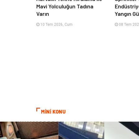
Mavi Yolculuğun Tadına
Endüstriy
Varın
Yangın Güv
10 Tem 2026, Cum
08 Tem 202
MİNİ KONU