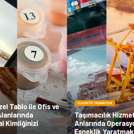
ULAŞIM VE TAŞIMACILIK
zel Tablo ile Ofis ve
lanlarında
Taşımacılık Hizmeti
 Kimliğinizi
Anlarında Operasy
Esneklik Yaratmak