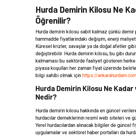
Hurda Demirin Kilosu Ne Ka
Öğrenilir?
Hurda demirin kilosu sabit kalmaz çünkü demir pi
hammadde fiyatlarındaki değişim, enerji maliyetler
Küresel krizler, savaşlar ya da doğal afetler gib
değiştirebilir. Hurda demirin kilosu, bu gibi duru
kalmaması bu sektörde faaliyet gösteren herkesin
piyasa koşulları her zaman fiyat üzerinde belirley
bilgi sahibi olmak için
https://ankarahurdam.co
Hurda Demirin Kilosu Ne Kadar v
Nedir?
Hurda demirin kilosu hakkında en güncel verilere 
hurdacılar derneklerinin resmî web siteleri ve gü
Yerel hurdacılardan alınacak bilgiler de güncel f
uygulamalar ve sektörel haber portalları da hurda