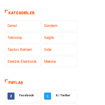
KATEGORILER
Genel
Gündem
Teknoloji
Sağlık
Tanıtıcı Reklam
Gıda
Elektrik Elektronik
Makine
Otomotiv
Ulaşım ve
Taşımacılık
PAYLAŞ
Dekorasyon
Hukuk
Facebook
X / Twitter
X
Giyim
Yapı İnşaat