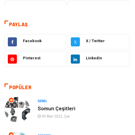
Teknoloji
Sağlık
Tanıtıcı Reklam
Gıda
PAYLAŞ
Elektrik Elektronik
Makine
Facebook
X / Twitter
X
Otomotiv
Ulaşım ve Taşımacılık
Pinterest
Linkedin
Dekorasyon
Hukuk
Giyim
Yapı İnşaat
POPÜLER
Eğitim & Kariyer
Bilgisayar ve Yazılım
GENEL
Somun Çeşitleri
Alışveriş
Güzellik & Bakım
30 Mar 2022, Çar
Emlak
Hizmet