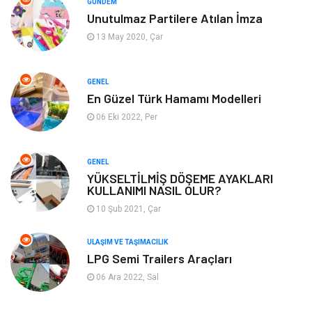
GÜNDEM
Unutulmaz Partilere Atılan İmza
Organizasyon
Mobilya
13 May 2020, Çar
Tekstil
Bahçe Ev
GENEL
Tatil
Finans & Ekonomi
En Güzel Türk Hamamı Modelleri
06 Eki 2022, Per
Turizm
Maden ve Metal
GENEL
Aksesuar
Eğitim Kurumları
YÜKSELTİLMİŞ DÖŞEME AYAKLARI
KULLANIMI NASIL OLUR?
Plastik
Hediyelik Eşya
10 Şub 2021, Çar
Ambalaj
Eğlence
ULAŞIM VE TAŞIMACILIK
LPG Semi Trailers Araçları
Pazarlama
Kiralama Servisleri
06 Ara 2022, Sal
Kültür
Telekomünikasyon