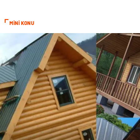
Grafik Tasarım
Nakliyat
MİNİ KONU
Alüminyum
Markalar
Bilişim
televizyon
Bebek Giyim
Dernekler ve Birlikler
çiçek
İnternet
Tarım & Hayvancılık
Endüstriyel Ürünler