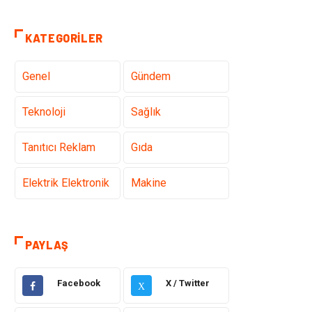
KATEGORILER
Genel
Gündem
Teknoloji
Sağlık
Tanıtıcı Reklam
Gıda
Elektrik Elektronik
Makine
Otomotiv
Ulaşım ve
Taşımacılık
PAYLAŞ
Dekorasyon
Hukuk
Facebook
X / Twitter
X
Giyim
Yapı İnşaat