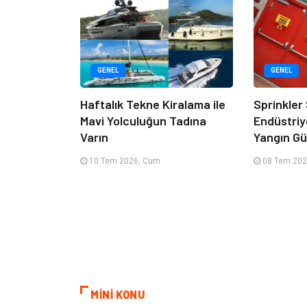
GENEL
GENEL
Haftalık Tekne Kiralama ile
Sprinkler
Mavi Yolculuğun Tadına
Endüstriy
Varın
Yangın Güv
10 Tem 2026, Cum
08 Tem 202
MİNİ KONU