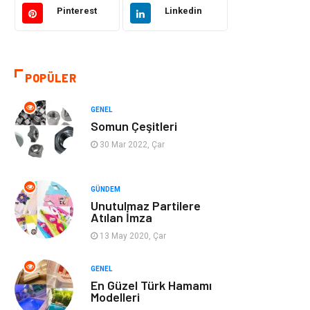
Pinterest
Linkedin
Eğitim & Kariyer
Bilgisayar ve
Yazılım
POPÜLER
Alışveriş
Güzellik & Bakım
GENEL
Emlak
Hizmet
Somun Çeşitleri
30 Mar 2022, Çar
Organizasyon
Mobilya
Tekstil
Bahçe Ev
GÜNDEM
Unutulmaz Partilere
Atılan İmza
Tatil
Finans & Ekonomi
13 May 2020, Çar
Turizm
Maden ve Metal
GENEL
En Güzel Türk Hamamı
Aksesuar
Eğitim Kurumları
Modelleri