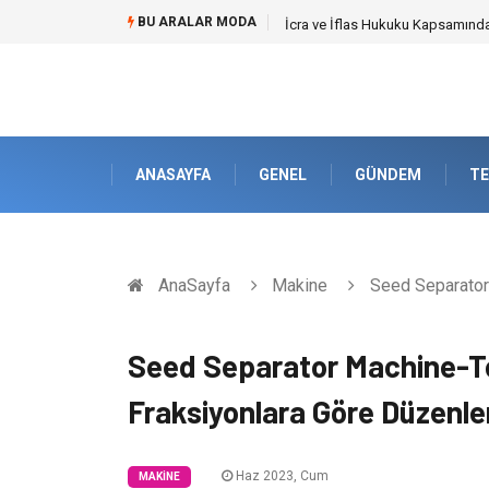
BU ARALAR MODA
Cybersecurity Solutions (Siber G
ANASAYFA
GENEL
GÜNDEM
TE
AnaSayfa
Makine
Seed Separator 
Seed Separator Machine-Toh
Fraksiyonlara Göre Düzenl
Haz 2023, Cum
MAKINE