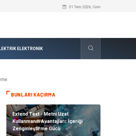
Audi Parça Seçiminde Mühendislik Hass
31 Tem 2026, Cum
LEKTRIK ELEKTRONIK
leme
BUNLARI KAÇIRMA
Extend Text - Metni Uzat
Kullanmanın Avantajları: İçeriği
Zenginleştirme Gücü