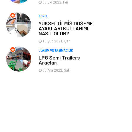
06 Eki 2022, Per
Plastik
Hediyelik Eşya
GENEL
YÜKSELTİLMİŞ DÖŞEME
Ambalaj
Eğlence
AYAKLARI KULLANIMI
NASIL OLUR?
Pazarlama
Kiralama
10 Şub 2021, Çar
Servisleri
ULAŞIM VE TAŞIMACILIK
LPG Semi Trailers
Kültür
Telekomünikasyon
Araçları
06 Ara 2022, Sal
Grafik Tasarım
Nakliyat
Alüminyum
Markalar
Bilişim
televizyon
Bebek Giyim
Dernekler ve
Birlikler