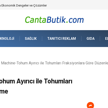
üvenlik Çözümleri) ve Dijital Altyapıda Görünmeyen Tehlikeler
KNOLOJI
SAĞLIK
TANITICI REKLAM
GIDA
E
Machine-Tohum Ayırıcı ile Tohumları Fraksiyonlara Göre Düzen
um Ayırıcı ile Tohumları
eme