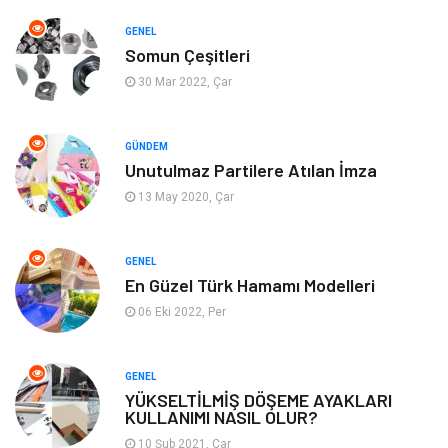
Eğitim & Kariyer
Bilgisayar ve Yazılım
GENEL
Somun Çeşitleri
Alışveriş
Güzellik & Bakım
30 Mar 2022, Çar
Emlak
Hizmet
GÜNDEM
Unutulmaz Partilere Atılan İmza
Organizasyon
Mobilya
13 May 2020, Çar
Tekstil
Bahçe Ev
GENEL
Tatil
Finans & Ekonomi
En Güzel Türk Hamamı Modelleri
06 Eki 2022, Per
Turizm
Maden ve Metal
GENEL
Aksesuar
Eğitim Kurumları
YÜKSELTİLMİŞ DÖŞEME AYAKLARI
KULLANIMI NASIL OLUR?
Plastik
Hediyelik Eşya
10 Şub 2021, Çar