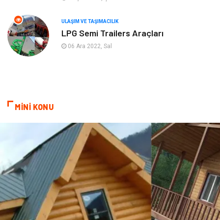
Ambalaj
Eğlence
ULAŞIM VE TAŞIMACILIK
LPG Semi Trailers Araçları
Pazarlama
Kiralama Servisleri
06 Ara 2022, Sal
Kültür
Telekomünikasyon
Grafik Tasarım
Nakliyat
MİNİ KONU
Alüminyum
Markalar
Bilişim
televizyon
Bebek Giyim
Dernekler ve Birlikler
çiçek
İnternet
Tarım & Hayvancılık
Endüstriyel Ürünler