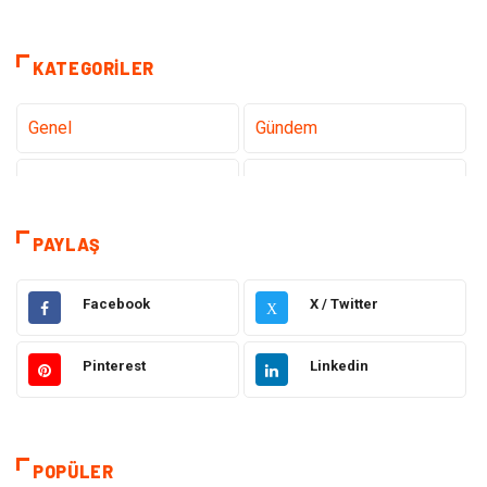
KATEGORILER
Genel
Gündem
Teknoloji
Sağlık
Tanıtıcı Reklam
Gıda
PAYLAŞ
Elektrik Elektronik
Makine
Facebook
X / Twitter
X
Otomotiv
Ulaşım ve Taşımacılık
Pinterest
Linkedin
Dekorasyon
Hukuk
Giyim
Yapı İnşaat
POPÜLER