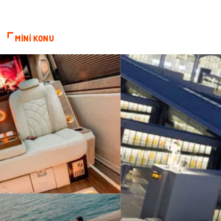
Grafik Tasarım
Nakliyat
MİNİ KONU
Alüminyum
Markalar
Bilişim
televizyon
Bebek Giyim
Dernekler ve Birlikler
çiçek
İnternet
Tarım & Hayvancılık
Endüstriyel Ürünler