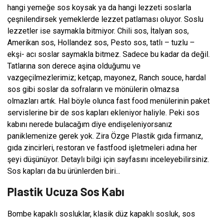
hangi yemeğe sos koysak ya da hangi lezzeti soslarla
çeşnilendirsek yemeklerde lezzet patlaması oluyor. Soslu
lezzetler ise saymakla bitmiyor. Chili sos, İtalyan sos,
Amerikan sos, Hollandez sos, Pesto sos, tatlı – tuzlu –
ekşi- acı soslar saymakla bitmez. Sadece bu kadar da değil.
Tatlarına son derece aşina olduğumu ve
vazgeçilmezlerimiz; ketçap, mayonez, Ranch souce, hardal
sos gibi soslar da sofraların ve mönülerin olmazsa
olmazları artık. Hal böyle olunca fast food menülerinin paket
servislerine bir de sos kapları ekleniyor haliyle. Peki sos
kabını nerede bulacağım diye endişeleniyorsanız
paniklemenize gerek yok. Zira Özge Plastik gıda firmanız,
gıda zincirleri, restoran ve fastfood işletmeleri adına her
şeyi düşünüyor. Detaylı bilgi için sayfasını inceleyebilirsiniz.
Sos kapları da bu ürünlerden biri...
Plastik Ucuza Sos Kabı
Bombe kapaklı sosluklar, klasik düz kapaklı sosluk, sos