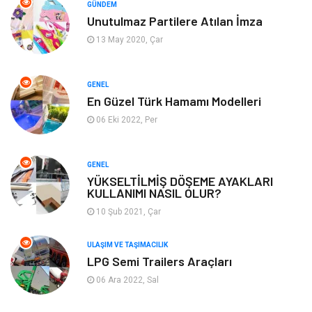
GÜNDEM
Unutulmaz Partilere Atılan İmza
Organizasyon
Mobilya
13 May 2020, Çar
Tekstil
Bahçe Ev
GENEL
Tatil
Finans & Ekonomi
En Güzel Türk Hamamı Modelleri
06 Eki 2022, Per
Turizm
Maden ve Metal
GENEL
Aksesuar
Eğitim Kurumları
YÜKSELTİLMİŞ DÖŞEME AYAKLARI
KULLANIMI NASIL OLUR?
Plastik
Hediyelik Eşya
10 Şub 2021, Çar
Ambalaj
Eğlence
ULAŞIM VE TAŞIMACILIK
LPG Semi Trailers Araçları
Pazarlama
Kiralama Servisleri
06 Ara 2022, Sal
Kültür
Telekomünikasyon