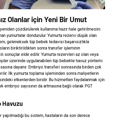
z Olanlar için Yeni Bir Umut
yeniden çözdürülerek kullanıma hazır hale getirilmesini
nan yumurtalar dondurulur. Yumurta rezervi düşük olan
ntem, geleneksek tüp bebek tedavisi başarısızlıkla
arın biriktirildikten sonra transfer işleminin
 sonuçlar elde edilir. Yumurta rezervleri az olan veya
kişiler üzerinde uygulanabilen tüp bebekte havuz yöntemi
sasına dayanır. Embriyo transferi sonrasında birden çok
ilir. İlk yumurta toplama işleminden sonra maliyetlerin
indeki etkenlerden biridir. Bu hizmetten faydalanmak için
cek embriyo sayısının da artmasına bağlı olarak PGT
o Havuzu
fer yapılmadığı bu sistem, hastaların da son derece