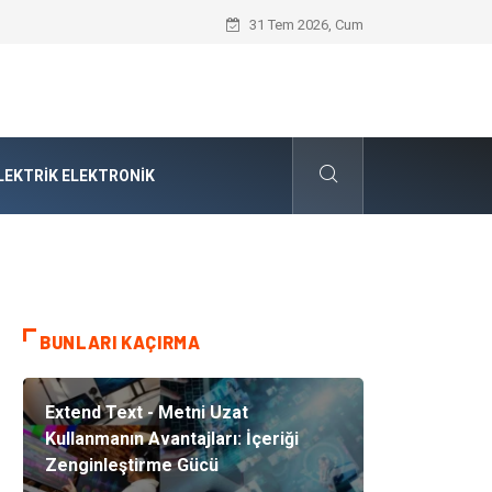
Audi Parça Seçiminde Mühendislik Hass
31 Tem 2026, Cum
LEKTRIK ELEKTRONIK
BUNLARI KAÇIRMA
Extend Text - Metni Uzat
Kullanmanın Avantajları: İçeriği
Zenginleştirme Gücü