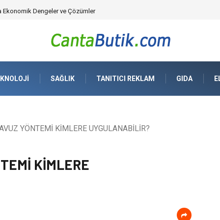
üvenlik Çözümleri) ve Dijital Altyapıda Görünmeyen Tehlikeler
KNOLOJI
SAĞLIK
TANITICI REKLAM
GIDA
E
AVUZ YÖNTEMİ KİMLERE UYGULANABİLİR?
TEMİ KİMLERE