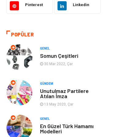
Pinterest
Linkedin
Eğitim & Kariyer
Bilgisayar ve
Yazılım
POPÜLER
Alışveriş
Güzellik & Bakım
GENEL
Emlak
Hizmet
Somun Çeşitleri
30 Mar 2022, Çar
Organizasyon
Mobilya
Tekstil
Bahçe Ev
GÜNDEM
Unutulmaz Partilere
Atılan İmza
Tatil
Finans & Ekonomi
13 May 2020, Çar
Turizm
Maden ve Metal
GENEL
En Güzel Türk Hamamı
Aksesuar
Eğitim Kurumları
Modelleri