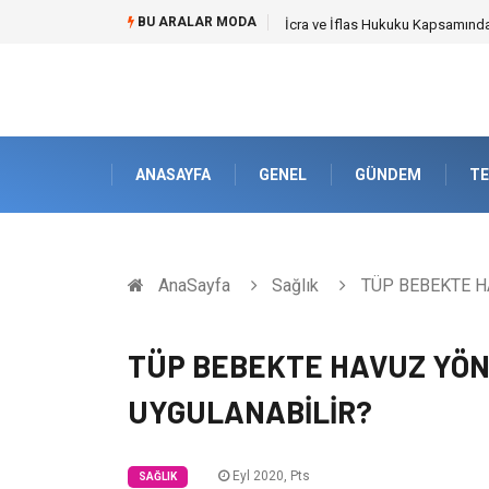
BU ARALAR MODA
Cybersecurity Solutions (Siber G
ANASAYFA
GENEL
GÜNDEM
TE
AnaSayfa
Sağlık
TÜP BEBEKTE H
TÜP BEBEKTE HAVUZ YÖN
UYGULANABİLİR?
Eyl 2020, Pts
SAĞLIK