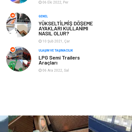
06 Eki 2022, Per
Plastik
Hediyelik Eşya
GENEL
YÜKSELTİLMİŞ DÖŞEME
Ambalaj
Eğlence
AYAKLARI KULLANIMI
NASIL OLUR?
Pazarlama
Kiralama
10 Şub 2021, Çar
Servisleri
ULAŞIM VE TAŞIMACILIK
LPG Semi Trailers
Kültür
Telekomünikasyon
Araçları
06 Ara 2022, Sal
Grafik Tasarım
Nakliyat
Alüminyum
Markalar
Bilişim
televizyon
Bebek Giyim
Dernekler ve
Birlikler