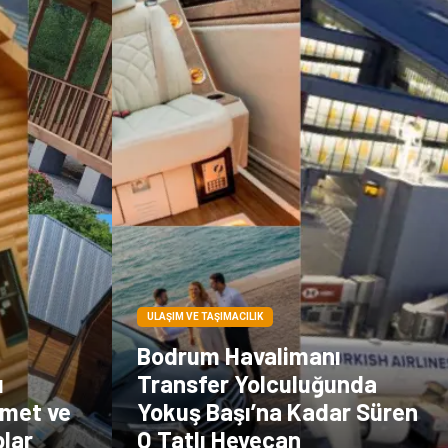
çiçek
İnternet
Tarım &
Endüstriyel
Hayvancılık
Ürünler
ULAŞIM VE TAŞIMACILIK
Bodrum Havalimanı
ı
Transfer Yolculuğunda
emet ve
Yokuş Başı’na Kadar Süren
lar
O Tatlı Heyecan