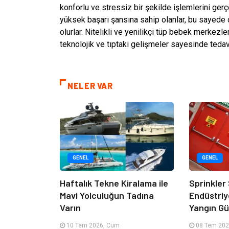
konforlu ve stressiz bir şekilde işlemlerini ger
yüksek başarı şansına sahip olanlar, bu sayede
olurlar. Nitelikli ve yenilikçi tüp bebek merkezl
teknolojik ve tıptaki gelişmeler sayesinde tedavi
NELER VAR
GENEL
GENEL
Haftalık Tekne Kiralama ile
Sprinkler
Mavi Yolculuğun Tadına
Endüstriy
Varın
Yangın Güv
10 Tem 2026, Cum
08 Tem 202