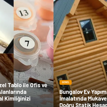
GENEL
zel Tablo ile Ofis ve
lanlarında
Bungalov Ev Yapım
 Kimliğinizi
İmalatında Mukav
Doğru Statik Hesap