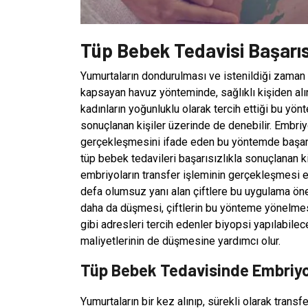
Tüp Bebek Tedavisi Başarısı
Yumurtaların dondurulması ve istenildiği zaman 
kapsayan havuz yönteminde, sağlıklı kişiden alı
kadınların yoğunluklu olarak tercih ettiği bu yö
sonuçlanan kişiler üzerinde de denebilir. Embriyol
gerçekleşmesini ifade eden bu yöntemde başarılı
tüp bebek tedavileri başarısızlıkla sonuçlanan 
embriyoların transfer işleminin gerçekleşmesi e
defa olumsuz yanı alan çiftlere bu uygulama öner
daha da düşmesi, çiftlerin bu yönteme yönelmes
gibi adresleri tercih edenler biyopsi yapılabile
maliyetlerinin de düşmesine yardımcı olur.
Tüp Bebek Tedavisinde Embriy
Yumurtaların bir kez alınıp, sürekli olarak trans