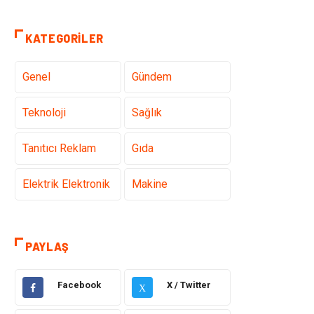
KATEGORILER
Genel
Gündem
Teknoloji
Sağlık
Tanıtıcı Reklam
Gıda
Elektrik Elektronik
Makine
Otomotiv
Ulaşım ve
Taşımacılık
PAYLAŞ
Dekorasyon
Hukuk
Facebook
X / Twitter
X
Giyim
Yapı İnşaat