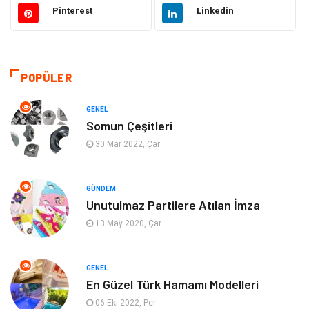
Pinterest
Linkedin
Dekorasyon
Hukuk
Giyim
Yapı İnşaat
POPÜLER
Eğitim & Kariyer
Bilgisayar ve Yazılım
GENEL
Somun Çeşitleri
Alışveriş
Güzellik & Bakım
30 Mar 2022, Çar
Emlak
Hizmet
GÜNDEM
Unutulmaz Partilere Atılan İmza
Organizasyon
Mobilya
13 May 2020, Çar
Tekstil
Bahçe Ev
GENEL
Tatil
Finans & Ekonomi
En Güzel Türk Hamamı Modelleri
06 Eki 2022, Per