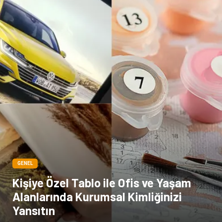
Bebek Giyim
Dernekler ve Birlikler
çiçek
İnternet
Tarım & Hayvancılık
Endüstriyel Ürünler
GENEL
Kişiye Özel Tablo ile Ofis ve Yaşam
Alanlarında Kurumsal Kimliğinizi
Yansıtın