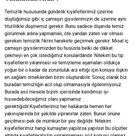
Temizlik hususunda gündelik kıyafetlerimiz üzerine
düştüğümüz gibi iç çamaşırı giysilerimizin de üzerine aynı
titizlilikle düşmemiz gerekir. Bunu sadece dışarıda temiz
görünmek adına yapmamalı, öte yandan zaten var olması
gereken temizlik fikrini harekete geçirmek gerekir. Misal iç
çamaşırı giysilerimizden bu hususta belki de dikkat
çekmeyi en çok istediğimiz konulardandır. Nitekim bu tip
kıyafetlerin yıkanması ve temizleme aşamaları oldukça
yoğun bir o kadar da zorunluluk arz ettiği için konuya ilişkin
en sağlam örneklerden birini oluşturabilir. Sonuç olarak biz
buradan temizliğin acil olup olmamasıyla ilgilenmiyoruz.
Burada asıl mesele bizim içerisinde kendimizi iyi
hissedebileceğimiz olanı yapmamız
gerektiğidir.Kıyafetlerimiz her halükarda hemen her
yakınışlarında bir şekilde yıpranırlar zaten. Bunun önüne
geçilmesi pek de mümkün bir şey değildir. Nitekim
kıyafetlerimiz hangi kumaştan yapılırsa yapılsın bu ölçütler
altında kıyafetlerimizin yıpranmaması söz konusu olamaz.