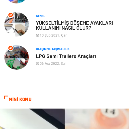
Turizm
Maden ve Metal
GENEL
Aksesuar
Eğitim Kurumları
YÜKSELTİLMİŞ DÖŞEME AYAKLARI
KULLANIMI NASIL OLUR?
Plastik
Hediyelik Eşya
10 Şub 2021, Çar
Ambalaj
Eğlence
ULAŞIM VE TAŞIMACILIK
LPG Semi Trailers Araçları
Pazarlama
Kiralama Servisleri
06 Ara 2022, Sal
Kültür
Telekomünikasyon
Grafik Tasarım
Nakliyat
MİNİ KONU
Alüminyum
Markalar
Bilişim
televizyon