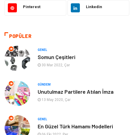
Otomotiv
Ulaşım ve Taşımacılık
Pinterest
Linkedin
Dekorasyon
Hukuk
Giyim
Yapı İnşaat
POPÜLER
Eğitim & Kariyer
Bilgisayar ve Yazılım
GENEL
Somun Çeşitleri
Alışveriş
Güzellik & Bakım
30 Mar 2022, Çar
Emlak
Hizmet
GÜNDEM
Unutulmaz Partilere Atılan İmza
Organizasyon
Mobilya
13 May 2020, Çar
Tekstil
Bahçe Ev
GENEL
Tatil
Finans & Ekonomi
En Güzel Türk Hamamı Modelleri
06 Eki 2022, Per