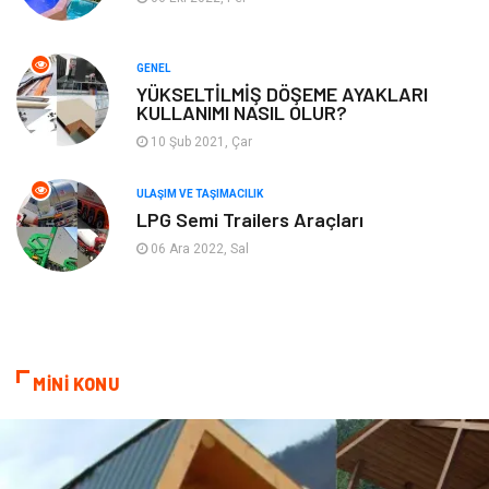
Turizm
Maden ve Metal
GENEL
Aksesuar
Eğitim Kurumları
YÜKSELTİLMİŞ DÖŞEME AYAKLARI
KULLANIMI NASIL OLUR?
Plastik
Hediyelik Eşya
10 Şub 2021, Çar
Ambalaj
Eğlence
ULAŞIM VE TAŞIMACILIK
LPG Semi Trailers Araçları
Pazarlama
Kiralama Servisleri
06 Ara 2022, Sal
Kültür
Telekomünikasyon
Grafik Tasarım
Nakliyat
MİNİ KONU
Alüminyum
Markalar
Bilişim
televizyon