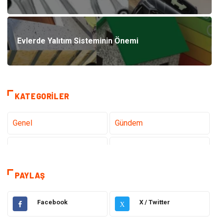
Evlerde Yalıtım Sisteminin Önemi
KATEGORILER
Genel
Gündem
Teknoloji
Sağlık
Tanıtıcı Reklam
Gıda
PAYLAŞ
Elektrik Elektronik
Makine
Facebook
X / Twitter
X