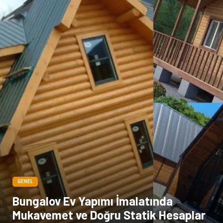
Bebek Giyim
Dernekler ve Birlikler
çiçek
İnternet
Tarım & Hayvancılık
Endüstriyel Ürünler
GENEL
Bungalov Ev Yapımı İmalatında
Mukavemet ve Doğru Statik Hesaplar