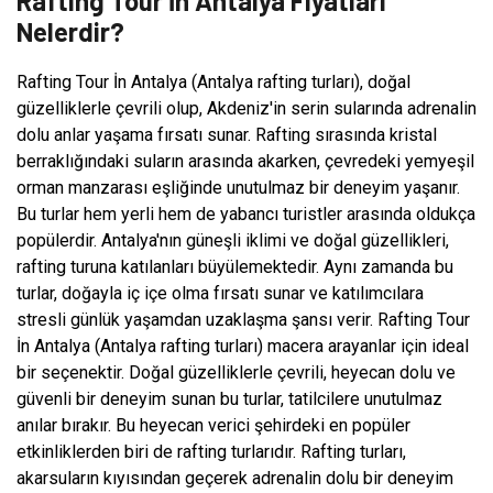
Rafting Tour İn Antalya Fiyatları
Nelerdir?
Rafting Tour İn Antalya (Antalya rafting turları), doğal
güzelliklerle çevrili olup, Akdeniz'in serin sularında adrenalin
dolu anlar yaşama fırsatı sunar. Rafting sırasında kristal
berraklığındaki suların arasında akarken, çevredeki yemyeşil
orman manzarası eşliğinde unutulmaz bir deneyim yaşanır.
Bu turlar hem yerli hem de yabancı turistler arasında oldukça
popülerdir. Antalya'nın güneşli iklimi ve doğal güzellikleri,
rafting turuna katılanları büyülemektedir. Aynı zamanda bu
turlar, doğayla iç içe olma fırsatı sunar ve katılımcılara
stresli günlük yaşamdan uzaklaşma şansı verir. Rafting Tour
İn Antalya (Antalya rafting turları) macera arayanlar için ideal
bir seçenektir. Doğal güzelliklerle çevrili, heyecan dolu ve
güvenli bir deneyim sunan bu turlar, tatilcilere unutulmaz
anılar bırakır. Bu heyecan verici şehirdeki en popüler
etkinliklerden biri de rafting turlarıdır. Rafting turları,
akarsuların kıyısından geçerek adrenalin dolu bir deneyim