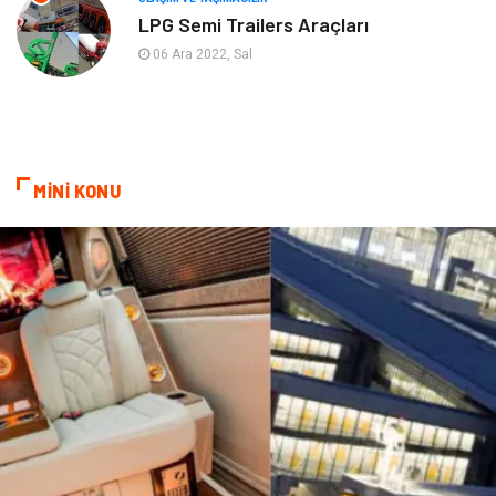
LPG Semi Trailers Araçları
Pazarlama
Kiralama Servisleri
06 Ara 2022, Sal
Kültür
Telekomünikasyon
Grafik Tasarım
Nakliyat
MİNİ KONU
Alüminyum
Markalar
Bilişim
televizyon
Bebek Giyim
Dernekler ve Birlikler
çiçek
İnternet
Tarım & Hayvancılık
Endüstriyel Ürünler