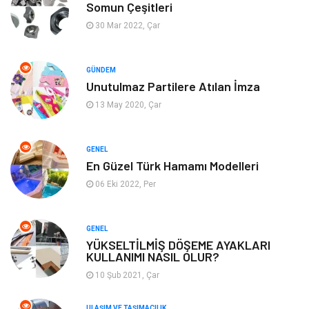
Somun Çeşitleri
Alışveriş
Güzellik & Bakım
30 Mar 2022, Çar
Emlak
Hizmet
GÜNDEM
Unutulmaz Partilere Atılan İmza
Organizasyon
Mobilya
13 May 2020, Çar
Tekstil
Bahçe Ev
GENEL
Tatil
Finans & Ekonomi
En Güzel Türk Hamamı Modelleri
06 Eki 2022, Per
Turizm
Maden ve Metal
GENEL
Aksesuar
Eğitim Kurumları
YÜKSELTİLMİŞ DÖŞEME AYAKLARI
KULLANIMI NASIL OLUR?
Plastik
Hediyelik Eşya
10 Şub 2021, Çar
Ambalaj
Eğlence
ULAŞIM VE TAŞIMACILIK