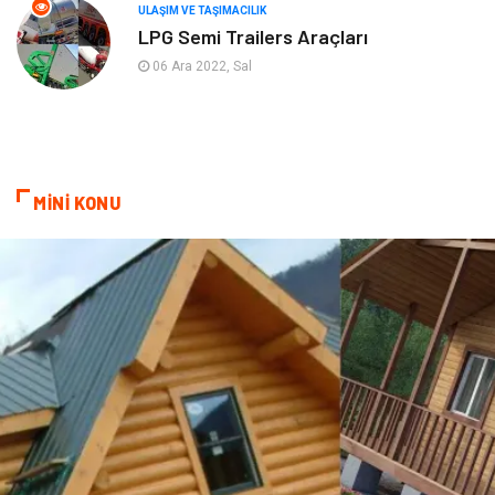
Ambalaj
Eğlence
ULAŞIM VE TAŞIMACILIK
LPG Semi Trailers Araçları
Pazarlama
Kiralama Servisleri
06 Ara 2022, Sal
Kültür
Telekomünikasyon
Grafik Tasarım
Nakliyat
MİNİ KONU
Alüminyum
Markalar
Bilişim
televizyon
Bebek Giyim
Dernekler ve Birlikler
çiçek
İnternet
Tarım & Hayvancılık
Endüstriyel Ürünler