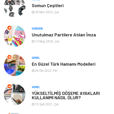
Somun Çeşitleri
Alışveriş
Güzellik & Bakım
30 Mar 2022, Çar
Emlak
Hizmet
GÜNDEM
Unutulmaz Partilere Atılan İmza
Organizasyon
Mobilya
13 May 2020, Çar
Tekstil
Bahçe Ev
GENEL
Tatil
Finans & Ekonomi
En Güzel Türk Hamamı Modelleri
06 Eki 2022, Per
Turizm
Maden ve Metal
GENEL
Aksesuar
Eğitim Kurumları
YÜKSELTİLMİŞ DÖŞEME AYAKLARI
KULLANIMI NASIL OLUR?
Plastik
Hediyelik Eşya
10 Şub 2021, Çar