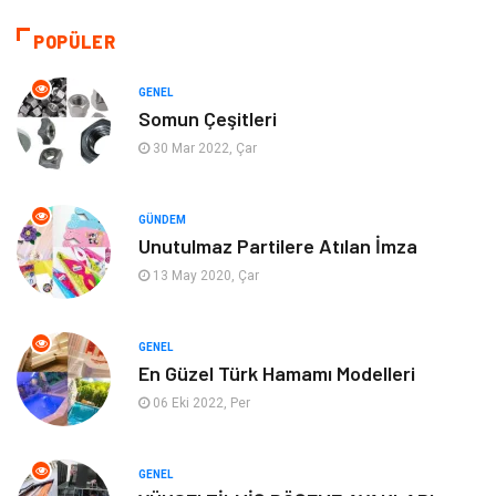
Giyim
Yapı İnşaat
POPÜLER
Eğitim & Kariyer
Bilgisayar ve Yazılım
GENEL
Somun Çeşitleri
Alışveriş
Güzellik & Bakım
30 Mar 2022, Çar
Emlak
Hizmet
GÜNDEM
Unutulmaz Partilere Atılan İmza
Organizasyon
Mobilya
13 May 2020, Çar
Tekstil
Bahçe Ev
GENEL
Tatil
Finans & Ekonomi
En Güzel Türk Hamamı Modelleri
06 Eki 2022, Per
Turizm
Maden ve Metal
GENEL
Aksesuar
Eğitim Kurumları