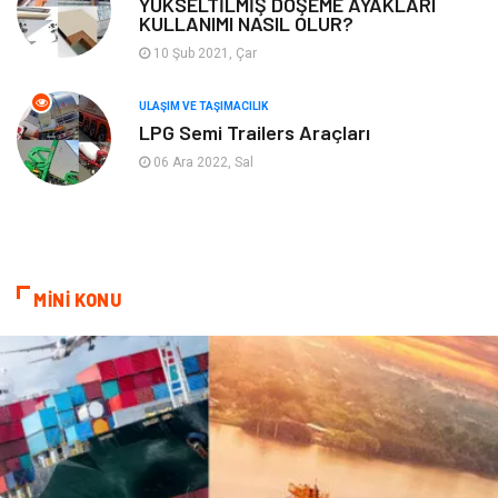
YÜKSELTİLMİŞ DÖŞEME AYAKLARI
KULLANIMI NASIL OLUR?
Plastik
Hediyelik Eşya
10 Şub 2021, Çar
Ambalaj
Eğlence
ULAŞIM VE TAŞIMACILIK
LPG Semi Trailers Araçları
Pazarlama
Kiralama Servisleri
06 Ara 2022, Sal
Kültür
Telekomünikasyon
Grafik Tasarım
Nakliyat
MİNİ KONU
Alüminyum
Markalar
Bilişim
televizyon
Bebek Giyim
Dernekler ve Birlikler
çiçek
İnternet