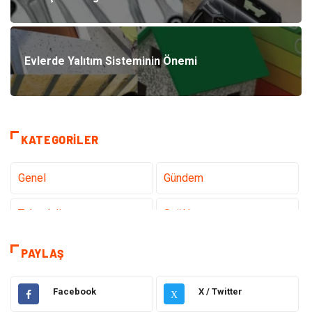
Evlerde Yalıtım Sisteminin Önemi
KATEGORILER
Genel
Gündem
Teknoloji
Sağlık
Tanıtıcı Reklam
Gıda
PAYLAŞ
Elektrik Elektronik
Makine
Facebook
X / Twitter
X