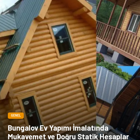
Bebek Giyim
Dernekler ve Birlikler
çiçek
İnternet
Tarım & Hayvancılık
Endüstriyel Ürünler
GENEL
Bungalov Ev Yapımı İmalatında
Mukavemet ve Doğru Statik Hesaplar