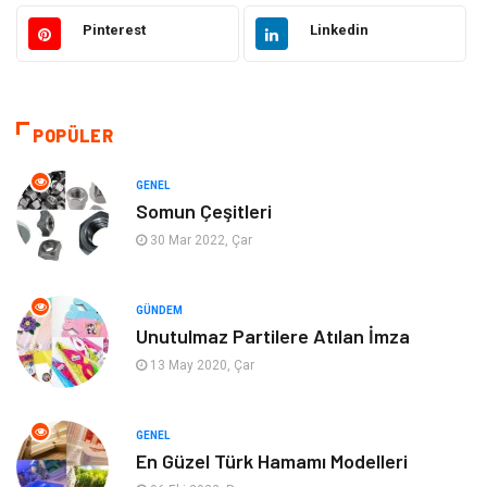
Otomotiv
Ulaşım ve Taşımacılık
Pinterest
Linkedin
Dekorasyon
Hukuk
Giyim
Yapı İnşaat
POPÜLER
Eğitim & Kariyer
Bilgisayar ve Yazılım
GENEL
Somun Çeşitleri
Alışveriş
Güzellik & Bakım
30 Mar 2022, Çar
Emlak
Hizmet
GÜNDEM
Unutulmaz Partilere Atılan İmza
Organizasyon
Mobilya
13 May 2020, Çar
Tekstil
Bahçe Ev
GENEL
Tatil
Finans & Ekonomi
En Güzel Türk Hamamı Modelleri