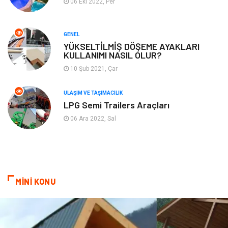
06 Eki 2022, Per
Turizm
Maden ve Metal
GENEL
Aksesuar
Eğitim Kurumları
YÜKSELTİLMİŞ DÖŞEME AYAKLARI
KULLANIMI NASIL OLUR?
Plastik
Hediyelik Eşya
10 Şub 2021, Çar
Ambalaj
Eğlence
ULAŞIM VE TAŞIMACILIK
LPG Semi Trailers Araçları
Pazarlama
Kiralama Servisleri
06 Ara 2022, Sal
Kültür
Telekomünikasyon
Grafik Tasarım
Nakliyat
MİNİ KONU
Alüminyum
Markalar
Bilişim
televizyon