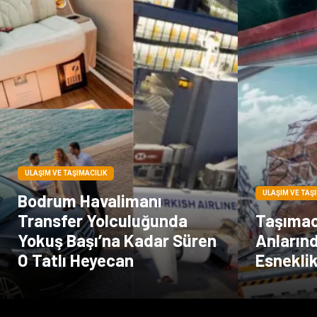
ULAŞIM VE TAŞIMACILIK
ULAŞIM VE TAŞ
Bodrum Havalimanı
Transfer Yolculuğunda
Taşımacı
Yokuş Başı’na Kadar Süren
Anların
O Tatlı Heyecan
Esnekli