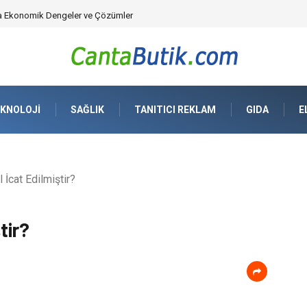
üvenlik Çözümleri) ve Dijital Altyapıda Görünmeyen Tehlikeler
KNOLOJI
SAĞLIK
TANITICI REKLAM
GIDA
E
İcat Edilmiştir?
tir?