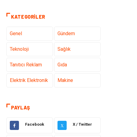
KATEGORILER
Genel
Gündem
Teknoloji
Sağlık
Tanıtıcı Reklam
Gıda
Elektrik Elektronik
Makine
Otomotiv
Ulaşım ve
Taşımacılık
PAYLAŞ
Dekorasyon
Hukuk
Facebook
X / Twitter
X
Giyim
Yapı İnşaat