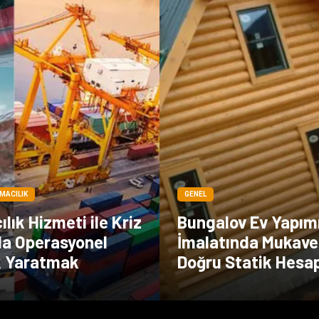
IMACILIK
GENEL
lık Hizmeti ile Kriz
Bungalov Ev Yapım
da Operasyonel
İmalatında Mukav
k Yaratmak
Doğru Statik Hesap