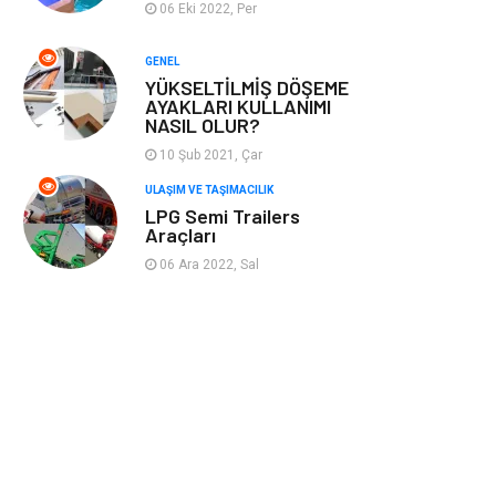
06 Eki 2022, Per
Plastik
Hediyelik Eşya
GENEL
YÜKSELTİLMİŞ DÖŞEME
Ambalaj
Eğlence
AYAKLARI KULLANIMI
NASIL OLUR?
Pazarlama
Kiralama
10 Şub 2021, Çar
Servisleri
ULAŞIM VE TAŞIMACILIK
LPG Semi Trailers
Kültür
Telekomünikasyon
Araçları
06 Ara 2022, Sal
Grafik Tasarım
Nakliyat
Alüminyum
Markalar
Bilişim
televizyon
Bebek Giyim
Dernekler ve
Birlikler