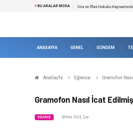
BU ARALAR MODA
Cybersecurity Solutions (Siber G
ANASAYFA
GENEL
GÜNDEM
TE
AnaSayfa
Eğlence
Gramofon Nasıl 
Gramofon Nasıl İcat Edilmiş
Kas 2023, Çar
EĞLENCE