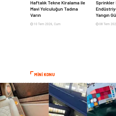
Haftalık Tekne Kiralama ile
Sprinkler
Mavi Yolculuğun Tadına
Endüstriy
Varın
Yangın Güv
10 Tem 2026, Cum
08 Tem 202
MİNİ KONU