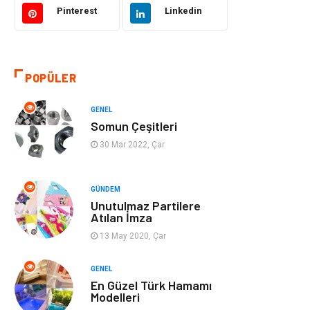
Pinterest
Linkedin
Eğitim & Kariyer
Bilgisayar ve
Yazılım
POPÜLER
Alışveriş
Güzellik & Bakım
GENEL
Emlak
Hizmet
Somun Çeşitleri
30 Mar 2022, Çar
Organizasyon
Mobilya
Tekstil
Bahçe Ev
GÜNDEM
Unutulmaz Partilere
Atılan İmza
Tatil
Finans & Ekonomi
13 May 2020, Çar
Turizm
Maden ve Metal
GENEL
En Güzel Türk Hamamı
Aksesuar
Eğitim Kurumları
Modelleri