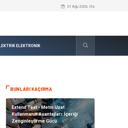
Audi Parça Seçiminde Mühendislik Hass
01 Ağu 2026, Cts
LEKTRIK ELEKTRONIK
BUNLARI KAÇIRMA
Extend Text - Metni Uzat
Kullanmanın Avantajları: İçeriği
Zenginleştirme Gücü