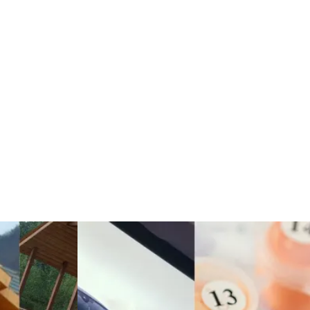
çiçek
İnternet
Tarım &
Endüstriyel
Hayvancılık
Ürünler