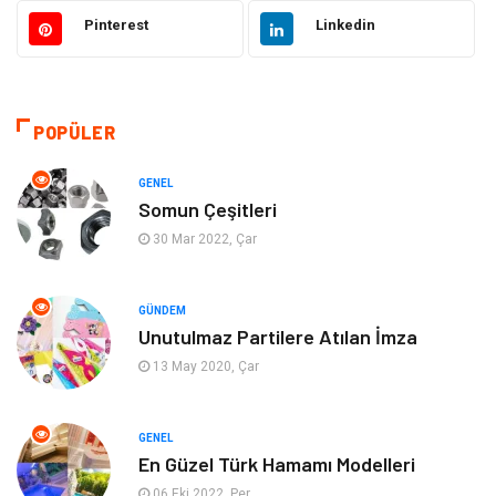
Otomotiv
Ulaşım ve Taşımacılık
Pinterest
Linkedin
Dekorasyon
Hukuk
Giyim
Yapı İnşaat
POPÜLER
Eğitim & Kariyer
Bilgisayar ve Yazılım
GENEL
Somun Çeşitleri
Alışveriş
Güzellik & Bakım
30 Mar 2022, Çar
Emlak
Hizmet
GÜNDEM
Unutulmaz Partilere Atılan İmza
Organizasyon
Mobilya
13 May 2020, Çar
Tekstil
Bahçe Ev
GENEL
Tatil
Finans & Ekonomi
En Güzel Türk Hamamı Modelleri
06 Eki 2022, Per