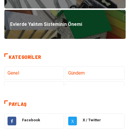
Evlerde Yalıtım Sisteminin Önemi
KATEGORILER
Genel
Gündem
Teknoloji
Sağlık
Tanıtıcı Reklam
Gıda
PAYLAŞ
Elektrik Elektronik
Makine
Facebook
X / Twitter
X