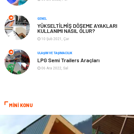
Turizm
Maden ve Metal
GENEL
Aksesuar
Eğitim Kurumları
YÜKSELTİLMİŞ DÖŞEME AYAKLARI
KULLANIMI NASIL OLUR?
Plastik
Hediyelik Eşya
10 Şub 2021, Çar
Ambalaj
Eğlence
ULAŞIM VE TAŞIMACILIK
LPG Semi Trailers Araçları
Pazarlama
Kiralama Servisleri
06 Ara 2022, Sal
Kültür
Telekomünikasyon
Grafik Tasarım
Nakliyat
MİNİ KONU
Alüminyum
Markalar
Bilişim
televizyon