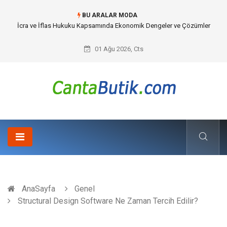
BU ARALAR MODA
Cybersecurity Solutions (Siber Güvenlik Çözümleri) ve Dijital Altyapıda
Görünmeyen Tehlikeler
01 Ağu 2026, Cts
AnaSayfa
Genel
Structural Design Software Ne Zaman Tercih Edilir?