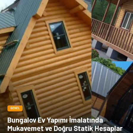
Bebek Giyim
Dernekler ve Birlikler
çiçek
İnternet
Tarım & Hayvancılık
Endüstriyel Ürünler
GENEL
Bungalov Ev Yapımı İmalatında
Mukavemet ve Doğru Statik Hesaplar