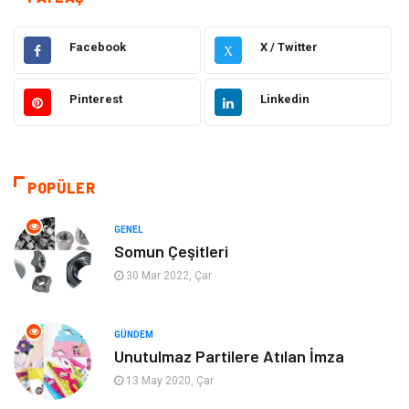
Elektrik Elektronik
Makine
Facebook
X / Twitter
X
Otomotiv
Ulaşım ve Taşımacılık
Pinterest
Linkedin
Dekorasyon
Hukuk
Giyim
Yapı İnşaat
POPÜLER
Eğitim & Kariyer
Bilgisayar ve Yazılım
GENEL
Somun Çeşitleri
Alışveriş
Güzellik & Bakım
30 Mar 2022, Çar
Emlak
Hizmet
GÜNDEM
Unutulmaz Partilere Atılan İmza
Organizasyon
Mobilya
13 May 2020, Çar