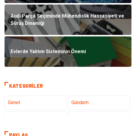
Audi Parça Seçiminde Mühendislik Hassasiyeti ve
Sürüş Dinamiği
Evlerde Yalıtım Sisteminin Önemi
KATEGORILER
Genel
Gündem
Teknoloji
Sağlık
Tanıtıcı Reklam
Gıda
PAYLAŞ