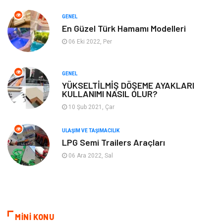
Tekstil
Bahçe Ev
GENEL
Tatil
Finans & Ekonomi
En Güzel Türk Hamamı Modelleri
06 Eki 2022, Per
Turizm
Maden ve Metal
GENEL
Aksesuar
Eğitim Kurumları
YÜKSELTİLMİŞ DÖŞEME AYAKLARI
KULLANIMI NASIL OLUR?
Plastik
Hediyelik Eşya
10 Şub 2021, Çar
Ambalaj
Eğlence
ULAŞIM VE TAŞIMACILIK
LPG Semi Trailers Araçları
Pazarlama
Kiralama Servisleri
06 Ara 2022, Sal
Kültür
Telekomünikasyon
Grafik Tasarım
Nakliyat
MİNİ KONU