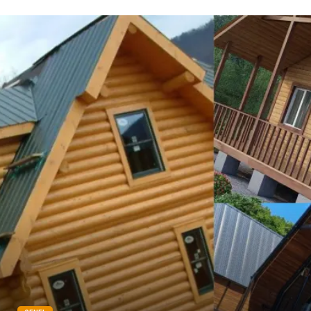
Alüminyum
Markalar
Bilişim
televizyon
Bebek Giyim
Dernekler ve Birlikler
çiçek
İnternet
Tarım & Hayvancılık
Endüstriyel Ürünler