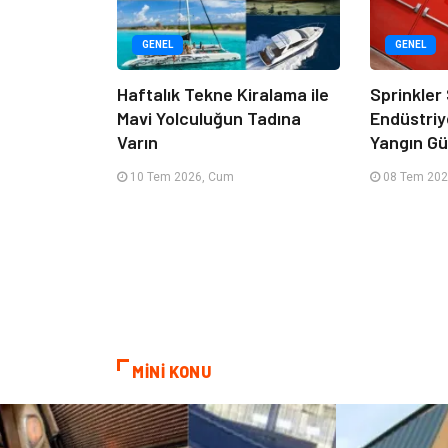
GENEL
GENEL
Haftalık Tekne Kiralama ile
Sprinkler
Mavi Yolculuğun Tadına
Endüstriy
Varın
Yangın Güv
10 Tem 2026, Cum
08 Tem 202
MİNİ KONU