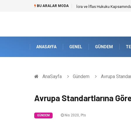
BU ARALAR MODA
Cybersecurity Solutions (Siber G
ANASAYFA
GENEL
GÜNDEM
TE
AnaSayfa
Gündem
Avrupa Standar
Avrupa Standartlarına Gör
Nis 2020, Pts
GÜNDEM