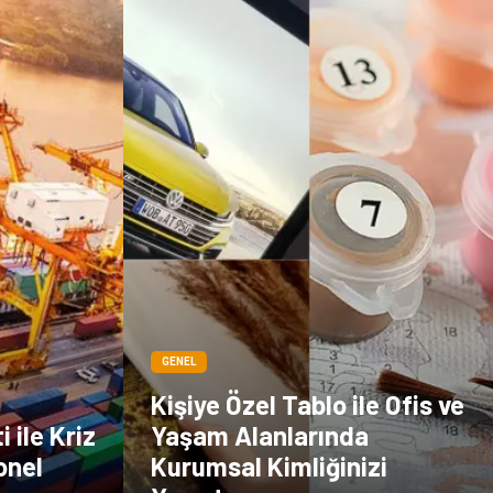
çiçek
İnternet
Tarım &
Endüstriyel
Hayvancılık
Ürünler
GENEL
Kişiye Özel Tablo ile Ofis ve
 ile Kriz
Yaşam Alanlarında
onel
Kurumsal Kimliğinizi