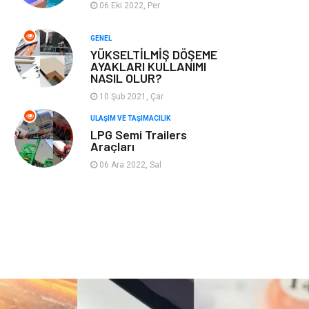
06 Eki 2022, Per
Plastik
Hediyelik Eşya
GENEL
YÜKSELTİLMİŞ DÖŞEME
Ambalaj
Eğlence
AYAKLARI KULLANIMI
NASIL OLUR?
Pazarlama
Kiralama
10 Şub 2021, Çar
Servisleri
ULAŞIM VE TAŞIMACILIK
LPG Semi Trailers
Kültür
Telekomünikasyon
Araçları
06 Ara 2022, Sal
Grafik Tasarım
Nakliyat
Alüminyum
Markalar
Bilişim
televizyon
Bebek Giyim
Dernekler ve
Birlikler