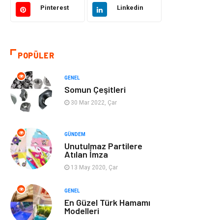
Pinterest
Linkedin
Eğitim & Kariyer
Bilgisayar ve
Yazılım
POPÜLER
Alışveriş
Güzellik & Bakım
GENEL
Emlak
Hizmet
Somun Çeşitleri
30 Mar 2022, Çar
Organizasyon
Mobilya
Tekstil
Bahçe Ev
GÜNDEM
Unutulmaz Partilere
Atılan İmza
Tatil
Finans & Ekonomi
13 May 2020, Çar
Turizm
Maden ve Metal
GENEL
En Güzel Türk Hamamı
Aksesuar
Eğitim Kurumları
Modelleri