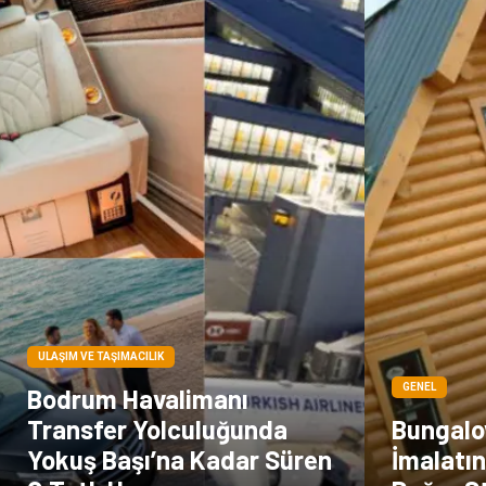
ULAŞIM VE TAŞIMACILIK
GENEL
Bodrum Havalimanı
Transfer Yolculuğunda
Bungalo
Yokuş Başı’na Kadar Süren
İmalatı