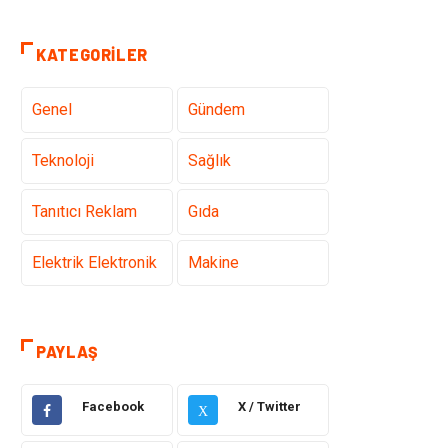
KATEGORILER
Genel
Gündem
Teknoloji
Sağlık
Tanıtıcı Reklam
Gıda
Elektrik Elektronik
Makine
Otomotiv
Ulaşım ve
Taşımacılık
PAYLAŞ
Dekorasyon
Hukuk
Facebook
X / Twitter
X
Giyim
Yapı İnşaat