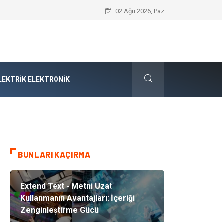
Audi Parça Seçiminde Mühendislik Hass
02 Ağu 2026, Paz
LEKTRIK ELEKTRONIK
BUNLARI KAÇIRMA
Extend Text - Metni Uzat
Kullanmanın Avantajları: İçeriği
Zenginleştirme Gücü