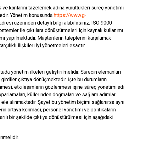
mek ve kanlarını tazelemek adına yürüttükleri süreç yönetimi
ktedir. Yönetim konusunda
https://www.g-
dresi üzerinden detaylı bilgi alabilirsiniz. ISO 9000
yöntemler ile çıktılara dönüştürmeleri için kaynak kullanımı
mı yapılmaktadır. Müşterilerin taleplerini karşılamak
ılıklı ilişkileri iyi yönetmeleri esastır.
tuda yönetim ilkeleri geliştirilmelidir. Sürecin elemanları
 girdiler çıktıya dönüşmektedir. İşte bu durumların
enmesi, etkileşimlerin gözlenmesi işine süreç yönetimi adı
toparlamaları, küllerinden doğmaları ve sağlam adımlar
 ele alınmaktadır. Şayet bu yönetim biçimi sağlanırsa aynı
in ortaya konması, personel yönetimi ve politikaların
arılı bir şekilde çıktıya dönüştürülmesi için aşağıdaki
inmelidir.