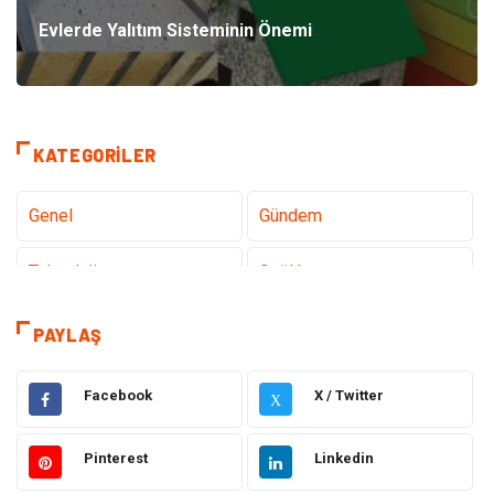
Evlerde Yalıtım Sisteminin Önemi
KATEGORILER
Genel
Gündem
Teknoloji
Sağlık
Tanıtıcı Reklam
Gıda
PAYLAŞ
Elektrik Elektronik
Makine
Facebook
X / Twitter
X
Otomotiv
Ulaşım ve Taşımacılık
Pinterest
Linkedin