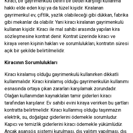
Kiracı, bir gayrimenkulü belirli bir bedel karşılığı kullanma
hakkı elde eden kişi ya da tüzel kişidir. Kiralanan
gayrimenkul ev, çiftlik, yazlık olabileceği gibi dükkan, fabrika
gibi mekanlar da olabilir. Yani kiracı kiralanan gayrimenkulü
kullanan kişidir. Kiracı ile mal sahibi arasında yapılan kira
sözleşmesine kontrat denir. Kontrat üzerinde kiracı ve
kiraya veren kişinin hakları ve sorumlulukları, kontratın süresi
açık bir şekilde belirtilmelidir.
Kiracının Sorumlulukları
Kiracı kiralamış olduğu gayrimenkulü kullanırken dikkatli
kullanmalıdır. Kiracı kiralamış olduğu gayrimenkulün kullanımı
esnasında ortaya çıkan zararları karşılamak zorundadır.
Olağan kullanımdan kaynaklalan tamir giderleri kiracı
tarafından karşılanır. Ev sahibi evini kiraya verirken bu şartları
kontratta belirtmelidir. Kiracı kullanmış olduğu taşınmazın
elektrik, su, doğalgaz giderlerini ödemekle sorumludur.
Kapıcı ve temizlik giderlerini kiracı ödemekle yükümlüdür.
Ancak asansös sistemi kurulması, dış yalıtım yapılması, dış