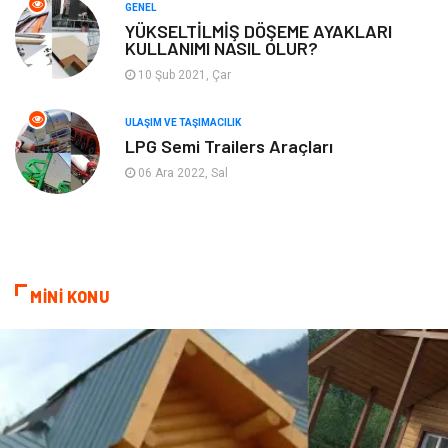
GENEL
Aksesuar
Eğitim Kurumları
YÜKSELTİLMİŞ DÖŞEME AYAKLARI
KULLANIMI NASIL OLUR?
Plastik
Hediyelik Eşya
10 Şub 2021, Çar
Ambalaj
Eğlence
ULAŞIM VE TAŞIMACILIK
LPG Semi Trailers Araçları
Pazarlama
Kiralama Servisleri
06 Ara 2022, Sal
Kültür
Telekomünikasyon
Grafik Tasarım
Nakliyat
MİNİ KONU
Alüminyum
Markalar
Bilişim
televizyon
Bebek Giyim
Dernekler ve Birlikler