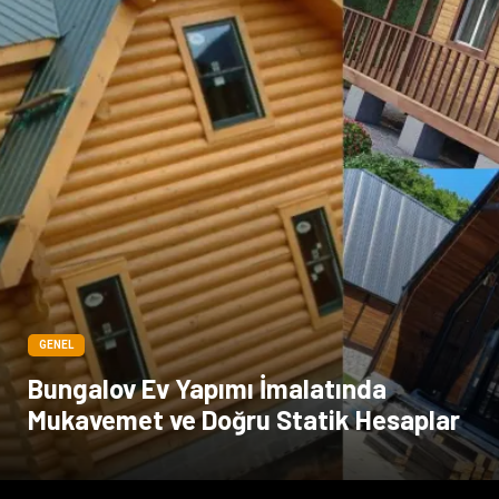
çiçek
İnternet
Tarım & Hayvancılık
Endüstriyel Ürünler
GENEL
Bungalov Ev Yapımı İmalatında
Mukavemet ve Doğru Statik Hesaplar