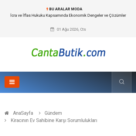
BU ARALAR MODA
Cybersecurity Solutions (Siber Güvenlik Çözümleri) ve Dijital Altyapıda
Görünmeyen Tehlikeler
01 Ağu 2026, Cts
AnaSayfa
Gündem
Kiracının Ev Sahibine Karşı Sorumlulukları