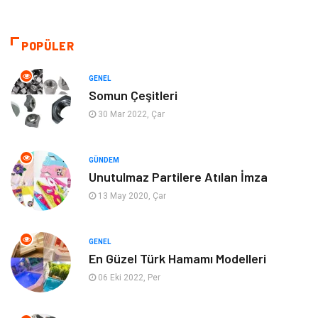
Dekorasyon
Hukuk
Giyim
Yapı İnşaat
POPÜLER
Eğitim & Kariyer
Bilgisayar ve Yazılım
GENEL
Somun Çeşitleri
Alışveriş
Güzellik & Bakım
30 Mar 2022, Çar
Emlak
Hizmet
GÜNDEM
Unutulmaz Partilere Atılan İmza
Organizasyon
Mobilya
13 May 2020, Çar
Tekstil
Bahçe Ev
GENEL
Tatil
Finans & Ekonomi
En Güzel Türk Hamamı Modelleri
06 Eki 2022, Per
Turizm
Maden ve Metal