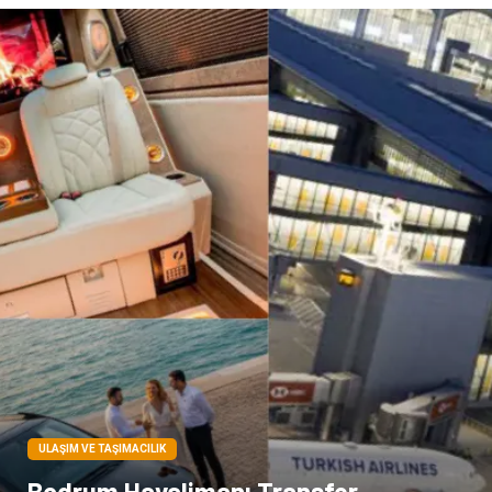
Bilişim
televizyon
Bebek Giyim
Dernekler ve Birlikler
çiçek
İnternet
Tarım & Hayvancılık
Endüstriyel Ürünler
ULAŞIM VE TAŞIMACILIK
Bodrum Havalimanı Transfer