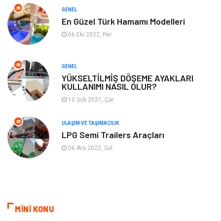
GENEL
Tatil
Finans & Ekonomi
En Güzel Türk Hamamı Modelleri
06 Eki 2022, Per
Turizm
Maden ve Metal
GENEL
Aksesuar
Eğitim Kurumları
YÜKSELTİLMİŞ DÖŞEME AYAKLARI
KULLANIMI NASIL OLUR?
Plastik
Hediyelik Eşya
10 Şub 2021, Çar
Ambalaj
Eğlence
ULAŞIM VE TAŞIMACILIK
LPG Semi Trailers Araçları
Pazarlama
Kiralama Servisleri
06 Ara 2022, Sal
Kültür
Telekomünikasyon
Grafik Tasarım
Nakliyat
MİNİ KONU
Alüminyum
Markalar