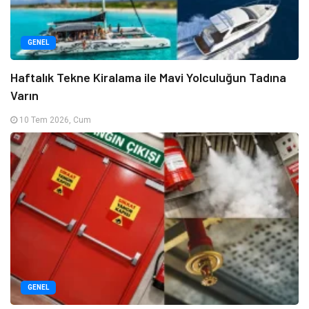
GENEL
Haftalık Tekne Kiralama ile Mavi Yolculuğun Tadına
Varın
10 Tem 2026, Cum
GENEL