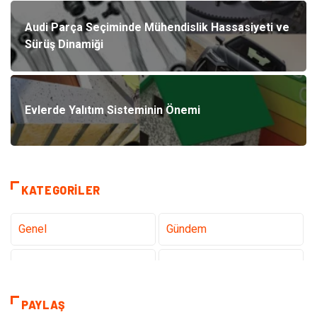
Audi Parça Seçiminde Mühendislik Hassasiyeti ve
Sürüş Dinamiği
Evlerde Yalıtım Sisteminin Önemi
KATEGORILER
Genel
Gündem
Teknoloji
Sağlık
Tanıtıcı Reklam
Gıda
PAYLAŞ