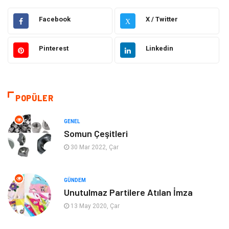
Elektrik Elektronik
Makine
Facebook
X / Twitter
X
Otomotiv
Ulaşım ve Taşımacılık
Pinterest
Linkedin
Dekorasyon
Hukuk
Giyim
Yapı İnşaat
POPÜLER
Eğitim & Kariyer
Bilgisayar ve Yazılım
GENEL
Somun Çeşitleri
Alışveriş
Güzellik & Bakım
30 Mar 2022, Çar
Emlak
Hizmet
GÜNDEM
Unutulmaz Partilere Atılan İmza
Organizasyon
Mobilya
13 May 2020, Çar
Tekstil
Bahçe Ev