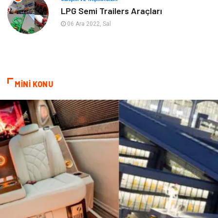
LPG Semi Trailers Araçları
Pazarlama
Kiralama Servisleri
06 Ara 2022, Sal
Kültür
Telekomünikasyon
Grafik Tasarım
Nakliyat
MİNİ KONU
Alüminyum
Markalar
Bilişim
televizyon
Bebek Giyim
Dernekler ve Birlikler
çiçek
İnternet
Tarım & Hayvancılık
Endüstriyel Ürünler