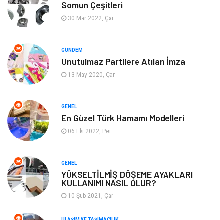
Somun Çeşitleri
Alışveriş
Güzellik & Bakım
30 Mar 2022, Çar
Emlak
Hizmet
GÜNDEM
Unutulmaz Partilere Atılan İmza
Organizasyon
Mobilya
13 May 2020, Çar
Tekstil
Bahçe Ev
GENEL
Tatil
Finans & Ekonomi
En Güzel Türk Hamamı Modelleri
06 Eki 2022, Per
Turizm
Maden ve Metal
GENEL
Aksesuar
Eğitim Kurumları
YÜKSELTİLMİŞ DÖŞEME AYAKLARI
KULLANIMI NASIL OLUR?
Plastik
Hediyelik Eşya
10 Şub 2021, Çar
Ambalaj
Eğlence
ULAŞIM VE TAŞIMACILIK