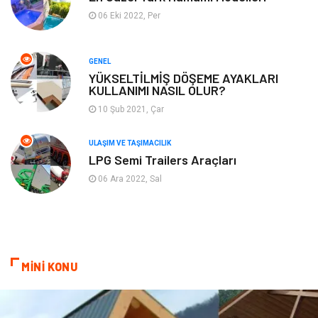
06 Eki 2022, Per
Turizm
Maden ve Metal
GENEL
Aksesuar
Eğitim Kurumları
YÜKSELTİLMİŞ DÖŞEME AYAKLARI
KULLANIMI NASIL OLUR?
Plastik
Hediyelik Eşya
10 Şub 2021, Çar
Ambalaj
Eğlence
ULAŞIM VE TAŞIMACILIK
LPG Semi Trailers Araçları
Pazarlama
Kiralama Servisleri
06 Ara 2022, Sal
Kültür
Telekomünikasyon
Grafik Tasarım
Nakliyat
MİNİ KONU
Alüminyum
Markalar