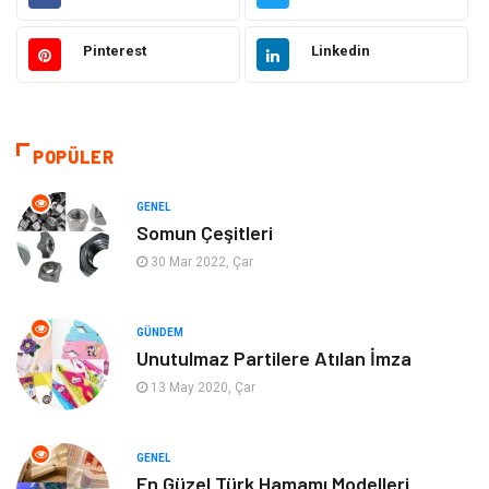
Otomotiv
Ulaşım ve Taşımacılık
Pinterest
Linkedin
Dekorasyon
Hukuk
Giyim
Yapı İnşaat
POPÜLER
Eğitim & Kariyer
Bilgisayar ve Yazılım
GENEL
Somun Çeşitleri
Alışveriş
Güzellik & Bakım
30 Mar 2022, Çar
Emlak
Hizmet
GÜNDEM
Unutulmaz Partilere Atılan İmza
Organizasyon
Mobilya
13 May 2020, Çar
Tekstil
Bahçe Ev
GENEL
Tatil
Finans & Ekonomi
En Güzel Türk Hamamı Modelleri