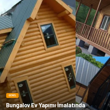
Bilişim
televizyon
Bebek Giyim
Dernekler ve Birlikler
çiçek
İnternet
Tarım & Hayvancılık
Endüstriyel Ürünler
GENEL
Bungalov Ev Yapımı İmalatında