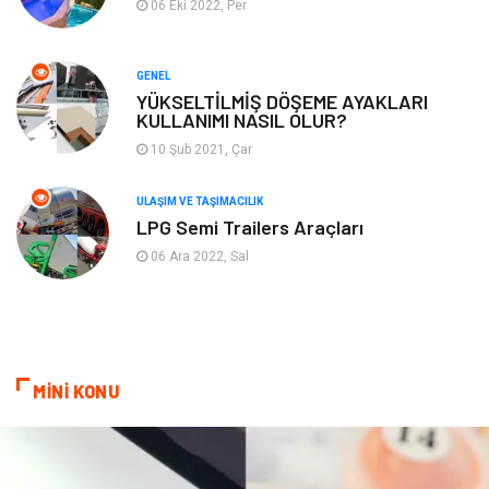
06 Eki 2022, Per
Turizm
Maden ve Metal
GENEL
Aksesuar
Eğitim Kurumları
YÜKSELTİLMİŞ DÖŞEME AYAKLARI
KULLANIMI NASIL OLUR?
Plastik
Hediyelik Eşya
10 Şub 2021, Çar
Ambalaj
Eğlence
ULAŞIM VE TAŞIMACILIK
LPG Semi Trailers Araçları
Pazarlama
Kiralama Servisleri
06 Ara 2022, Sal
Kültür
Telekomünikasyon
Grafik Tasarım
Nakliyat
MİNİ KONU
Alüminyum
Markalar
Bilişim
televizyon