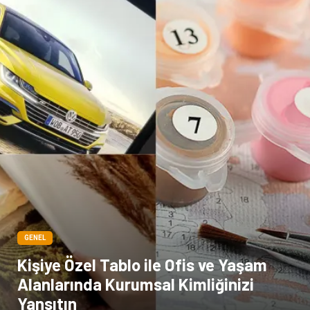
Bebek Giyim
Dernekler ve Birlikler
çiçek
İnternet
Tarım & Hayvancılık
Endüstriyel Ürünler
GENEL
Kişiye Özel Tablo ile Ofis ve Yaşam
Alanlarında Kurumsal Kimliğinizi
Yansıtın