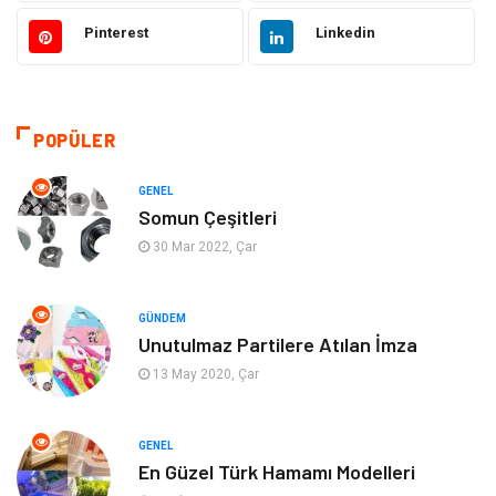
Otomotiv
Ulaşım ve Taşımacılık
Pinterest
Linkedin
Dekorasyon
Hukuk
Giyim
Yapı İnşaat
POPÜLER
Eğitim & Kariyer
Bilgisayar ve Yazılım
GENEL
Somun Çeşitleri
Alışveriş
Güzellik & Bakım
30 Mar 2022, Çar
Emlak
Hizmet
GÜNDEM
Unutulmaz Partilere Atılan İmza
Organizasyon
Mobilya
13 May 2020, Çar
Tekstil
Bahçe Ev
GENEL
Tatil
Finans & Ekonomi
En Güzel Türk Hamamı Modelleri