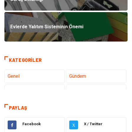
Evlerde Yalıtım Sisteminin Önemi
KATEGORILER
Genel
Gündem
Teknoloji
Sağlık
Tanıtıcı Reklam
Gıda
PAYLAŞ
Elektrik Elektronik
Makine
Facebook
X / Twitter
X