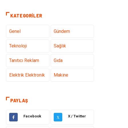
KATEGORILER
Genel
Gündem
Teknoloji
Sağlık
Tanıtıcı Reklam
Gıda
Elektrik Elektronik
Makine
Otomotiv
Ulaşım ve
Taşımacılık
PAYLAŞ
Dekorasyon
Hukuk
Facebook
X / Twitter
X
Giyim
Yapı İnşaat