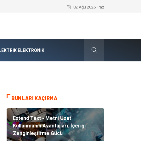
Audi Parça Seçiminde Mühendislik Hass
02 Ağu 2026, Paz
LEKTRIK ELEKTRONIK
BUNLARI KAÇIRMA
Extend Text - Metni Uzat
Kullanmanın Avantajları: İçeriği
Zenginleştirme Gücü