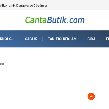
üvenlik Çözümleri) ve Dijital Altyapıda Görünmeyen Tehlikeler
KNOLOJI
SAĞLIK
TANITICI REKLAM
GIDA
E
anı