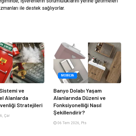
eğiminde, işverenlerin sorumluluklarını yerine getirmeleri
manları ile destek sağlıyorlar.
MOBILYA
 Sistemi ve
Banyo Dolabı Yaşam
el Alanlarda
Alanlarında Düzeni ve
enliği Stratejileri
Fonksiyonelliği Nasıl
Şekillendirir?
6, Çar
06 Tem 2026, Pts