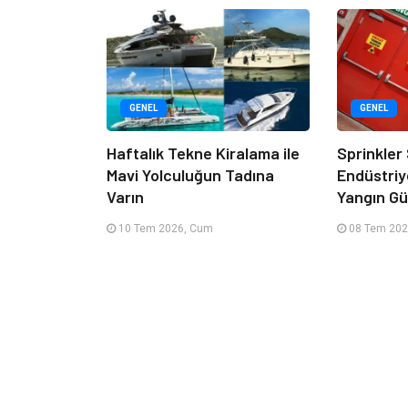
GENEL
GENEL
Haftalık Tekne Kiralama ile
Sprinkler
Mavi Yolculuğun Tadına
Endüstriy
Varın
Yangın Güv
10 Tem 2026, Cum
08 Tem 202