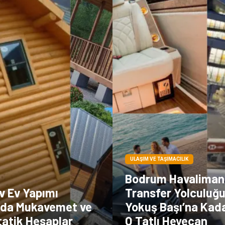
ULAŞIM VE TAŞIMACILIK
Bodrum Havaliman
v Ev Yapımı
Transfer Yolculuğ
nda Mukavemet ve
Yokuş Başı’na Kad
tatik Hesaplar
O Tatlı Heyecan