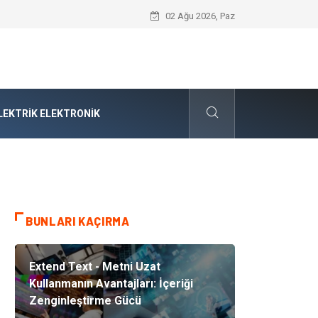
Audi Parça Seçiminde Mühendislik Hass
02 Ağu 2026, Paz
LEKTRIK ELEKTRONIK
BUNLARI KAÇIRMA
Extend Text - Metni Uzat
Kullanmanın Avantajları: İçeriği
Zenginleştirme Gücü