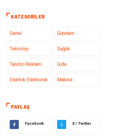
KATEGORILER
Genel
Gündem
Teknoloji
Sağlık
Tanıtıcı Reklam
Gıda
Elektrik Elektronik
Makine
Otomotiv
Ulaşım ve
Taşımacılık
PAYLAŞ
Dekorasyon
Hukuk
Facebook
X / Twitter
X
Giyim
Yapı İnşaat