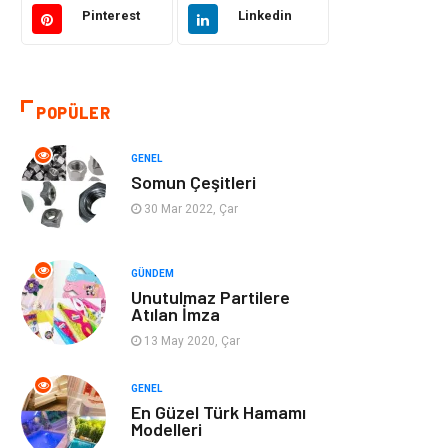
Pinterest
Linkedin
Eğitim & Kariyer
Bilgisayar ve
Yazılım
POPÜLER
Alışveriş
Güzellik & Bakım
GENEL
Emlak
Hizmet
Somun Çeşitleri
30 Mar 2022, Çar
Organizasyon
Mobilya
Tekstil
Bahçe Ev
GÜNDEM
Unutulmaz Partilere
Atılan İmza
Tatil
Finans & Ekonomi
13 May 2020, Çar
Turizm
Maden ve Metal
GENEL
En Güzel Türk Hamamı
Aksesuar
Eğitim Kurumları
Modelleri