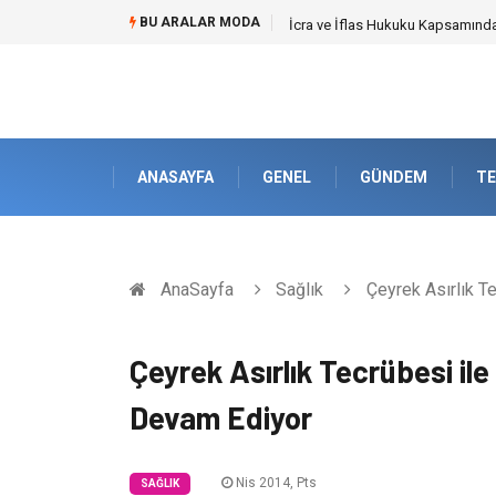
BU ARALAR MODA
Cybersecurity Solutions (Siber G
ANASAYFA
GENEL
GÜNDEM
TE
AnaSayfa
Sağlık
Çeyrek Asırlık T
Çeyrek Asırlık Tecrübesi il
Devam Ediyor
Nis 2014, Pts
SAĞLIK