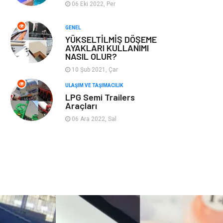
06 Eki 2022, Per
Plastik
Hediyelik Eşya
GENEL
YÜKSELTİLMİŞ DÖŞEME
Ambalaj
Eğlence
AYAKLARI KULLANIMI
NASIL OLUR?
Pazarlama
Kiralama
10 Şub 2021, Çar
Servisleri
ULAŞIM VE TAŞIMACILIK
LPG Semi Trailers
Kültür
Telekomünikasyon
Araçları
06 Ara 2022, Sal
Grafik Tasarım
Nakliyat
Alüminyum
Markalar
Bilişim
televizyon
Bebek Giyim
Dernekler ve
Birlikler