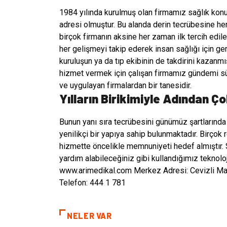
1984 yılında kurulmuş olan firmamız sağlık konu
adresi olmuştur. Bu alanda derin tecrübesine h
birçok firmanın aksine her zaman ilk tercih edil
her gelişmeyi takip ederek insan sağlığı için ger
kuruluşun ya da tıp ekibinin de takdirini kazanm
hizmet vermek için çalışan firmamız gündemi sür
ve uygulayan firmalardan bir tanesidir.
Yılların Birikimiyle Adından Ço
Bunun yanı sıra tecrübesini günümüz şartlarında 
yenilikçi bir yapıya sahip bulunmaktadır. Birçok
hizmette öncelikle memnuniyeti hedef almıştır.
yardım alabileceğiniz gibi kullandığımız teknolo
www.arimedikal.com Merkez Adresi: Cevizli Mah
Telefon: 444 1 781
NELER VAR