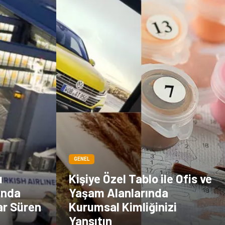
çiçek
İnternet
Tarım &
Endüstriyel
Hayvancılık
Ürünler
GENEL
ı
Kişiye Özel Tablo ile Ofis ve
unda
Yaşam Alanlarında
ar Süren
Kurumsal Kimliğinizi
Yansıtın