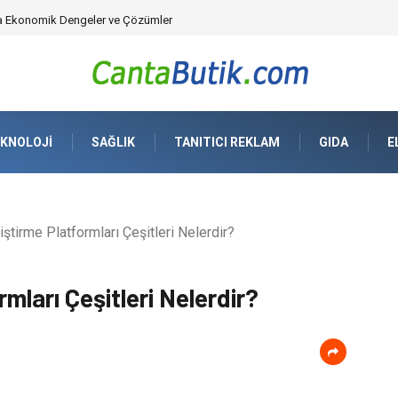
üvenlik Çözümleri) ve Dijital Altyapıda Görünmeyen Tehlikeler
KNOLOJI
SAĞLIK
TANITICI REKLAM
GIDA
E
tirme Platformları Çeşitleri Nelerdir?
mları Çeşitleri Nelerdir?