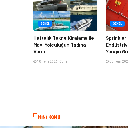
GENEL
GENEL
Haftalık Tekne Kiralama ile
Sprinkler
Mavi Yolculuğun Tadına
Endüstriy
Varın
Yangın Güv
10 Tem 2026, Cum
08 Tem 202
MİNİ KONU