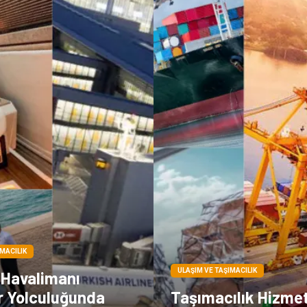
IMACILIK
ULAŞIM VE TAŞIMACILIK
Havalimanı
r Yolculuğunda
Taşımacılık Hizmeti