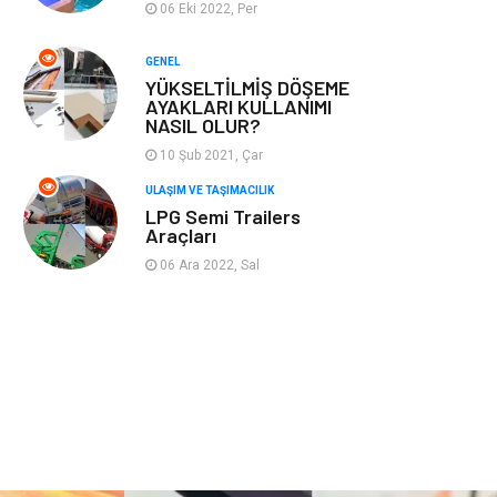
06 Eki 2022, Per
Plastik
Hediyelik Eşya
GENEL
YÜKSELTİLMİŞ DÖŞEME
Ambalaj
Eğlence
AYAKLARI KULLANIMI
NASIL OLUR?
Pazarlama
Kiralama
10 Şub 2021, Çar
Servisleri
ULAŞIM VE TAŞIMACILIK
LPG Semi Trailers
Kültür
Telekomünikasyon
Araçları
06 Ara 2022, Sal
Grafik Tasarım
Nakliyat
Alüminyum
Markalar
Bilişim
televizyon
Bebek Giyim
Dernekler ve
Birlikler