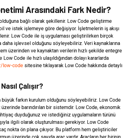
önetimi Arasındaki Fark Nedir?
 olduğuna bağlı olarak şekillenir. Low Code geliştirme
bil ve istek işlemeye göre değişiyor. İşletmelerin iş akışı
enir. Low Code ile iş uygulaması geliştirilirken birçok
a daha işlevsel olduğunu söyleyebiliriz. Veri kaynaklarına
tem üzerinden ve kaynaktan verilerin hızlı şekilde entegre
re Low Code ile hızlı ulaşıldığından dolayı kararlarda
r/low-code
sitesine tıklayarak Low Code hakkında detaylı
Nasıl Çalışır?
n büyük farkın kurulum olduğunu söyleyebiliriz. Low Code
t üzerinde barındırılan bir sistemdir. Low Code, ekonomik
 ihtiyaç duyduğunuz ve istediğiniz uygulamaların türünü
şıyla ilgili olarak oluşturulması gerekiyor. Low Code
ç nokta ön plana çıkıyor. Bu platform hem geliştiriciler
rmun üzerinde çok sayıda araç vardır. Araçların her birinin