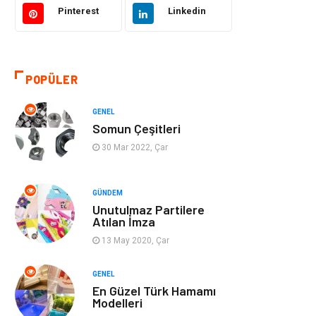
Pinterest
Linkedin
Eğitim & Kariyer
Bilgisayar ve
Yazılım
POPÜLER
Alışveriş
Güzellik & Bakım
GENEL
Emlak
Hizmet
Somun Çeşitleri
30 Mar 2022, Çar
Organizasyon
Mobilya
Tekstil
Bahçe Ev
GÜNDEM
Unutulmaz Partilere
Atılan İmza
Tatil
Finans & Ekonomi
13 May 2020, Çar
Turizm
Maden ve Metal
GENEL
En Güzel Türk Hamamı
Aksesuar
Eğitim Kurumları
Modelleri