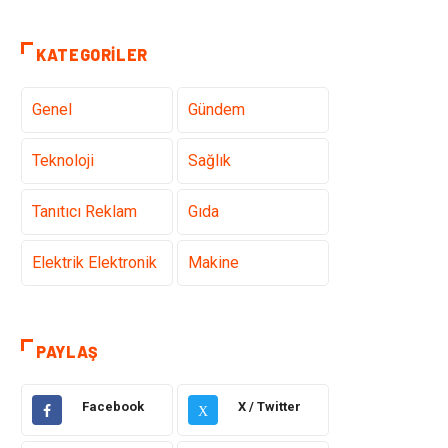
KATEGORILER
Genel
Gündem
Teknoloji
Sağlık
Tanıtıcı Reklam
Gıda
Elektrik Elektronik
Makine
Otomotiv
Ulaşım ve
Taşımacılık
PAYLAŞ
Dekorasyon
Hukuk
Facebook
X / Twitter
X
Giyim
Yapı İnşaat