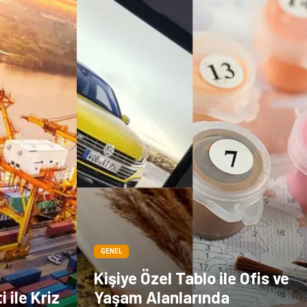
çiçek
İnternet
Tarım &
Endüstriyel
Hayvancılık
Ürünler
GENEL
Kişiye Özel Tablo ile Ofis ve
 ile Kriz
Yaşam Alanlarında