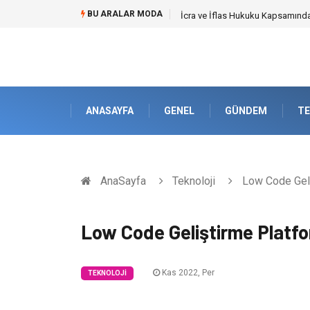
BU ARALAR MODA
Cybersecurity Solutions (Siber G
ANASAYFA
GENEL
GÜNDEM
TE
AnaSayfa
Teknoloji
Low Code Geliş
Low Code Geliştirme Platfor
Kas 2022, Per
TEKNOLOJI