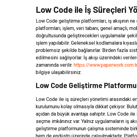
Low Code ile İş Süreçleri Y
Low Code geliştirme platformları, iş akışının ne
platformları; işlem, veri tabanı, genel amaçlı, mo
doğrultusunda geliştirecekleri uygulamalar şekill
işlem yapılabilir. Geleneksel kodlamalara kıyasl
problemsiz şekilde bağlanırlar. Birden fazla sis
edilmesini sağlıyorlar. İş akışı üzerindeki verile
zamanında verilir.
https://www.paperwork.com.t
bilgiye ulaşabilirsiniz.
Low Code Geliştirme Platformu 
Low Code ile iş süreçleri yönetimi arasındaki e
kurulumunu kolay olmasıyla dikkat çekiyor. Bulu
açıdan da büyük avantaja sahiptir. Low Code ile
seçme imkânınız var. Yalnız uygulamaların iş akı
geliştirme platformunun çalışma sisteminde birka
hem de endüstri üzerinde çalışılmaktadır. Platfo