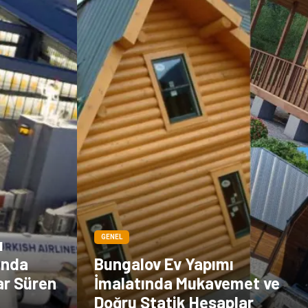
çiçek
İnternet
Tarım &
Endüstriyel
Hayvancılık
Ürünler
GENEL
ı
unda
Bungalov Ev Yapımı
ar Süren
İmalatında Mukavemet ve
Doğru Statik Hesaplar