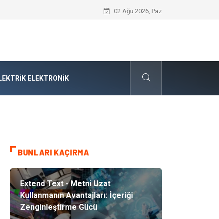
Cybersecurity Solutions (Siber Güvenlik
02 Ağu 2026, Paz
LEKTRIK ELEKTRONIK
BUNLARI KAÇIRMA
Extend Text - Metni Uzat
Kullanmanın Avantajları: İçeriği
Zenginleştirme Gücü