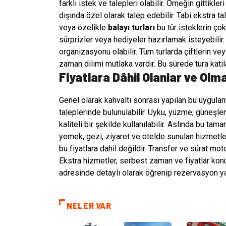
farklı istek ve talepleri olabilir. Örneğin gittikle
dışında özel olarak talep edebilir. Tabi ekstra ta
veya özelikle
balayı turları
bu tür isteklerin çok 
sürprizler veya hediyeler hazırlamak isteyebili
organizasyonu olabilir. Tüm turlarda çiftlerin vey
zaman dilimi mutlaka vardır. Bu sürede tura katıl
Fiyatlara Dâhil Olanlar ve Olm
Genel olarak kahvaltı sonrası yapılan bu uygulam
taleplerinde bulunulabilir. Uyku, yüzme, güneş
kaliteli bir şekilde kullanılabilir. Aslında bu tama
yemek, gezi, ziyaret ve otelde sunulan hizmetler 
bu fiyatlara dahil değildir. Transfer ve sürat mot
Ekstra hizmetler, serbest zaman ve fiyatlar kon
adresinde detaylı olarak öğrenip rezervasyon yap
NELER VAR