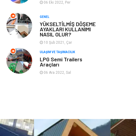
06 Eki 2022, Per
Plastik
Hediyelik Eşya
GENEL
YÜKSELTİLMİŞ DÖŞEME
Ambalaj
Eğlence
AYAKLARI KULLANIMI
NASIL OLUR?
Pazarlama
Kiralama
10 Şub 2021, Çar
Servisleri
ULAŞIM VE TAŞIMACILIK
LPG Semi Trailers
Kültür
Telekomünikasyon
Araçları
06 Ara 2022, Sal
Grafik Tasarım
Nakliyat
Alüminyum
Markalar
Bilişim
televizyon
Bebek Giyim
Dernekler ve
Birlikler