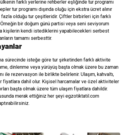
ri ülkenin farklı yerlerine rehberler eşliğinde tur programı
lepler tur programı dışında oluğu için ekstra ücret alınır
fazla olduğu tur çeşitleridir. Çiftler birbirleri için farklı
r. Örneğin bir doğum günü partisi veya seni seviyorum
a kişilerin kendi istediklerini yapabilecekleri serbest
anların tamamı serbesttir.
ayanlar
a sürecinde isteğe göre tur şirketinden farklı aktivite
lenme, dinlenme veya yürüyüş başta olmak üzere bu zaman
mı ile rezervasyon ile birlikte belirlenir. Ulaşım, kahvaltı,
fiyatlara dahil olur. Kişisel harcamalar ve özel aktiviteler
orları başta olmak üzere tüm ulaşım fiyatlara dahildir.
usunda merak ettiğiniz her şeyi egzotiktatil.com
tırabilirsiniz.