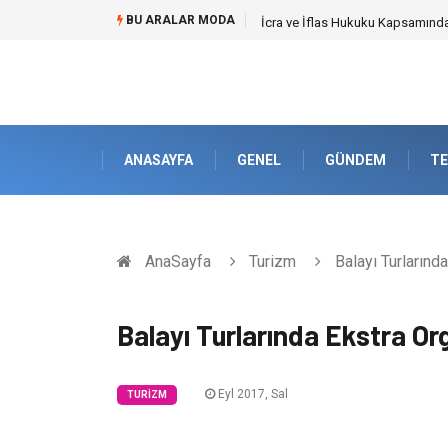
BU ARALAR MODA
İcra ve İflas Hukuku Kapsamın
ANASAYFA
GENEL
GÜNDEM
TE
AnaSayfa
Turizm
Balayı Turlarınd
Balayı Turlarında Ekstra Or
Eyl 2017, Sal
TURIZM