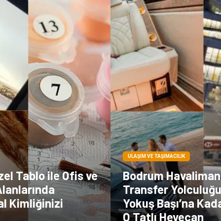
ULAŞIM VE TAŞIMACILIK
zel Tablo ile Ofis ve
Bodrum Havaliman
lanlarında
Transfer Yolculuğ
 Kimliğinizi
Yokuş Başı’na Kad
O Tatlı Heyecan