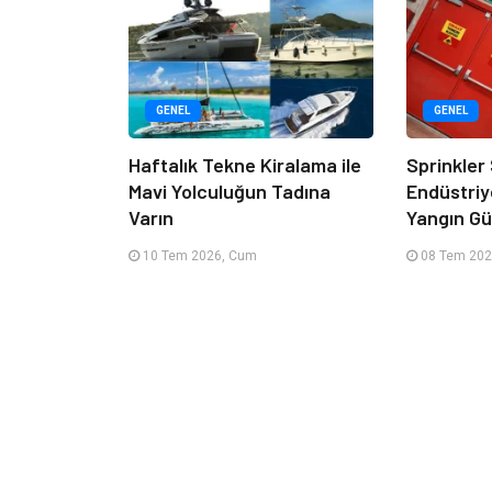
GENEL
GENEL
Haftalık Tekne Kiralama ile
Sprinkler
Mavi Yolculuğun Tadına
Endüstriy
Varın
Yangın Güv
10 Tem 2026, Cum
08 Tem 202