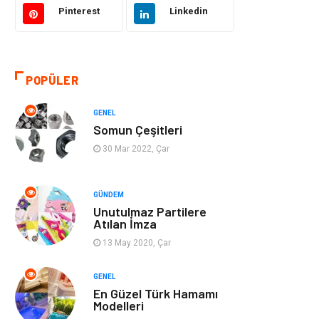
Pinterest
Linkedin
Eğitim & Kariyer
Bilgisayar ve
Yazılım
POPÜLER
Alışveriş
Güzellik & Bakım
GENEL
Emlak
Hizmet
Somun Çeşitleri
30 Mar 2022, Çar
Organizasyon
Mobilya
Tekstil
Bahçe Ev
GÜNDEM
Unutulmaz Partilere
Atılan İmza
Tatil
Finans & Ekonomi
13 May 2020, Çar
Turizm
Maden ve Metal
GENEL
En Güzel Türk Hamamı
Aksesuar
Eğitim Kurumları
Modelleri