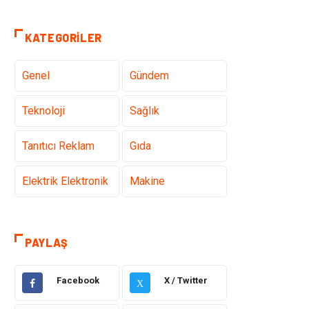
KATEGORILER
Genel
Gündem
Teknoloji
Sağlık
Tanıtıcı Reklam
Gıda
Elektrik Elektronik
Makine
Otomotiv
Ulaşım ve
Taşımacılık
PAYLAŞ
Dekorasyon
Hukuk
Facebook
X / Twitter
X
Giyim
Yapı İnşaat