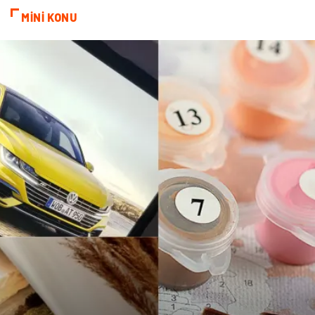
MİNİ KONU
Alüminyum
Markalar
Bilişim
televizyon
Bebek Giyim
Dernekler ve Birlikler
çiçek
İnternet
Tarım & Hayvancılık
Endüstriyel Ürünler