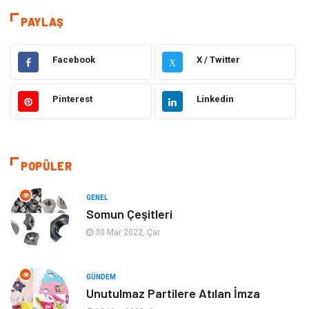
Tanıtıcı Reklam
Gıda
PAYLAŞ
Elektrik Elektronik
Makine
Facebook
X / Twitter
X
Otomotiv
Ulaşım ve Taşımacılık
Pinterest
Linkedin
Dekorasyon
Hukuk
Giyim
Yapı İnşaat
POPÜLER
Eğitim & Kariyer
Bilgisayar ve Yazılım
GENEL
Somun Çeşitleri
Alışveriş
Güzellik & Bakım
30 Mar 2022, Çar
Emlak
Hizmet
GÜNDEM
Unutulmaz Partilere Atılan İmza
Organizasyon
Mobilya