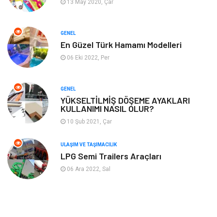
13 May 2020, Çar
Tekstil
Bahçe Ev
GENEL
Tatil
Finans & Ekonomi
En Güzel Türk Hamamı Modelleri
06 Eki 2022, Per
Turizm
Maden ve Metal
GENEL
Aksesuar
Eğitim Kurumları
YÜKSELTİLMİŞ DÖŞEME AYAKLARI
KULLANIMI NASIL OLUR?
Plastik
Hediyelik Eşya
10 Şub 2021, Çar
Ambalaj
Eğlence
ULAŞIM VE TAŞIMACILIK
LPG Semi Trailers Araçları
Pazarlama
Kiralama Servisleri
06 Ara 2022, Sal
Kültür
Telekomünikasyon
Grafik Tasarım
Nakliyat