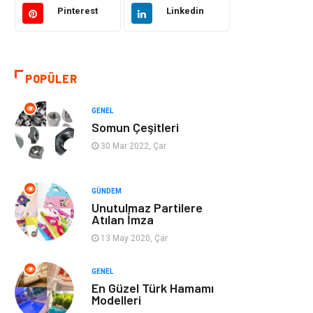
Pinterest
Linkedin
Eğitim & Kariyer
Bilgisayar ve
Yazılım
POPÜLER
Alışveriş
Güzellik & Bakım
GENEL
Emlak
Hizmet
Somun Çeşitleri
30 Mar 2022, Çar
Organizasyon
Mobilya
Tekstil
Bahçe Ev
GÜNDEM
Unutulmaz Partilere
Atılan İmza
Tatil
Finans & Ekonomi
13 May 2020, Çar
Turizm
Maden ve Metal
GENEL
En Güzel Türk Hamamı
Aksesuar
Eğitim Kurumları
Modelleri