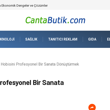
üvenlik Çözümleri) ve Dijital Altyapıda Görünmeyen Tehlikeler
KNOLOJI
SAĞLIK
TANITICI REKLAM
GIDA
E
 Hobisini Profesyonel Bir Sanata Dönüştürmek
Profesyonel Bir Sanata