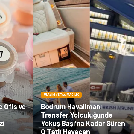
çiçek
İnternet
Tarım &
Endüstriyel
Hayvancılık
Ürünler
ULAŞIM VE TAŞIMACILIK
e Ofis ve
Bodrum Havalimanı
Transfer Yolculuğunda
zi
Yokuş Başı’na Kadar Süren
O Tatlı Heyecan