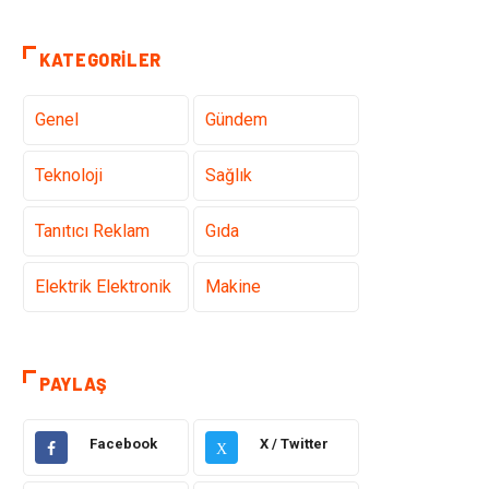
KATEGORILER
Genel
Gündem
Teknoloji
Sağlık
Tanıtıcı Reklam
Gıda
Elektrik Elektronik
Makine
Otomotiv
Ulaşım ve
Taşımacılık
PAYLAŞ
Dekorasyon
Hukuk
Facebook
X / Twitter
X
Giyim
Yapı İnşaat