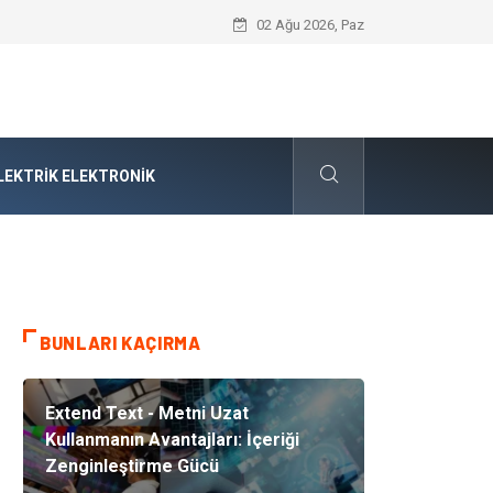
Audi Parça Seçiminde Mühendislik Hass
02 Ağu 2026, Paz
LEKTRIK ELEKTRONIK
BUNLARI KAÇIRMA
Extend Text - Metni Uzat
Kullanmanın Avantajları: İçeriği
Zenginleştirme Gücü