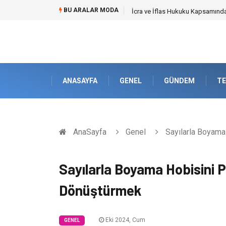
BU ARALAR MODA
Cybersecurity Solutions (Siber G
ANASAYFA
GENEL
GÜNDEM
TE
AnaSayfa
Genel
Sayılarla Boyama
Sayılarla Boyama Hobisini 
Dönüştürmek
Eki 2024, Cum
GENEL