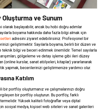
öy Oluşturma ve Sunum
bi olarak başlayabilir, ancak bu hobi doğru adımlar
Sayılarla boyama hakkında daha fazla bilgi almak için
setleri
adresini ziyaret edebilirsiniz. Profesyonel bir
rinizi geliştirmektir. Sayılarla boyama, belirli bir düzen ve
e teknik bilgi ve beceri edinmek önemlidir. Temel sayılarla
arışımları, gölgeleme ve detay işleme gibi ileri düzey
n (online kurslar, sanat atölyeleri, kitaplar) yararlanarak
ratik yapmak, becerilerinizi geliştirmenize yardımcı olur.
yasına Katılım
li bir portföy oluşturmanız ve çalışmalarınızı doğru
rgileyen bir portföy oluşturun. Bu portföy, farklı
ermelidir. Yüksek kaliteli fotoğraflar veya dijital
için sosyal medya, kişisel web siteleri ve sanat galerileri