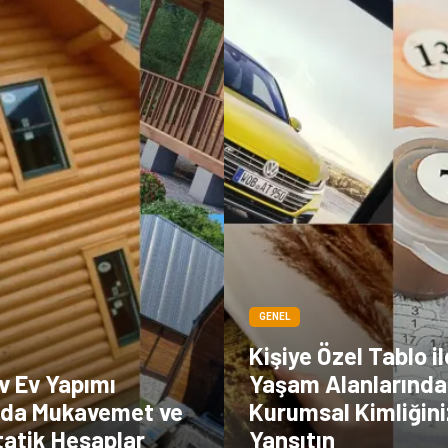
GENEL
Kişiye Özel Tablo il
v Ev Yapımı
Yaşam Alanlarında
nda Mukavemet ve
Kurumsal Kimliğini
tatik Hesaplar
Yansıtın