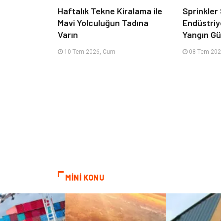
Haftalık Tekne Kiralama ile
Sprinkler
Mavi Yolculuğun Tadına
Endüstriy
Varın
Yangın Güv
10 Tem 2026, Cum
08 Tem 202
MİNİ KONU