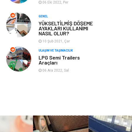
06 Eki 2022, Per
Plastik
Hediyelik Eşya
GENEL
YÜKSELTİLMİŞ DÖŞEME
Ambalaj
Eğlence
AYAKLARI KULLANIMI
NASIL OLUR?
Pazarlama
Kiralama
10 Şub 2021, Çar
Servisleri
ULAŞIM VE TAŞIMACILIK
LPG Semi Trailers
Kültür
Telekomünikasyon
Araçları
06 Ara 2022, Sal
Grafik Tasarım
Nakliyat
Alüminyum
Markalar
Bilişim
televizyon
Bebek Giyim
Dernekler ve
Birlikler